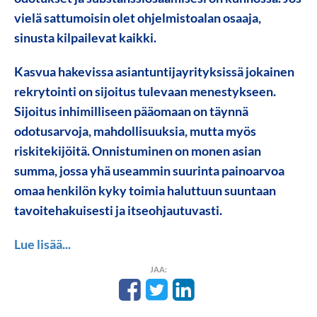
vielä sattumoisin olet ohjelmistoalan osaaja,
sinusta kilpailevat kaikki.
Kasvua hakevissa asiantuntijayrityksissä jokainen
rekrytointi on sijoitus tulevaan menestykseen.
Sijoitus inhimilliseen pääomaan on täynnä
odotusarvoja, mahdollisuuksia, mutta myös
riskitekijöitä. Onnistuminen on monen asian
summa, jossa yhä useammin suurinta painoarvoa
omaa henkilön kyky toimia haluttuun suuntaan
tavoitehakuisesti ja itseohjautuvasti.
Lue lisää...
JAA: