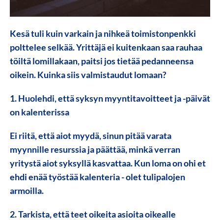
Kesä tuli kuin varkain ja nihkeä toimistonpenkki
polttelee selkää. Yrittäjä ei kuitenkaan saa rauhaa
töiltä lomillakaan, paitsi jos tietää pedanneensa
oikein. Kuinka siis valmistaudut lomaan?
1. Huolehdi, että syksyn myyntitavoitteet ja -päivät
on kalenterissa
Ei riitä, että aiot myydä, sinun pitää varata
myynnille resurssia ja päättää, minkä verran
yritystä aiot syksyllä kasvattaa. Kun loma on ohi et
ehdi enää työstää kalenteria - olet tulipalojen
armoilla.
2. Tarkista, että teet oikeita asioita oikealle