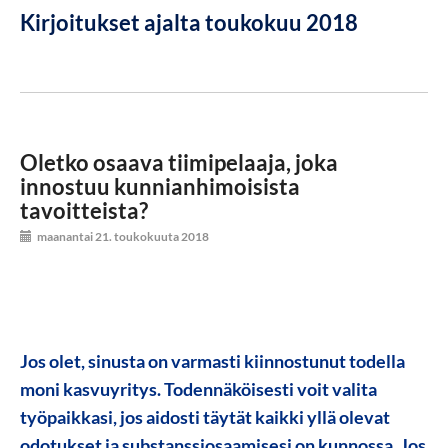
Kirjoitukset ajalta toukokuu 2018
Oletko osaava tiimipelaaja, joka
innostuu kunnianhimoisista
tavoitteista?
maanantai 21. toukokuuta 2018
Jos olet, sinusta on varmasti kiinnostunut todella
moni kasvuyritys. Todennäköisesti voit valita
työpaikkasi, jos aidosti täytät kaikki yllä olevat
odotukset ja substanssiosaamisesi on kunnossa. Jos