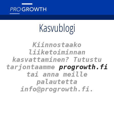
Kasvublogi
Kiinnostaako
liiketoiminnan
kasvattaminen? Tutustu
tarjontaamme
progrowth.fi
tai anna meille
palautetta
info@progrowth.fi.