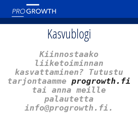
Kasvublogi
Kiinnostaako
liiketoiminnan
kasvattaminen? Tutustu
tarjontaamme
progrowth.fi
tai anna meille
palautetta
info@progrowth.fi.