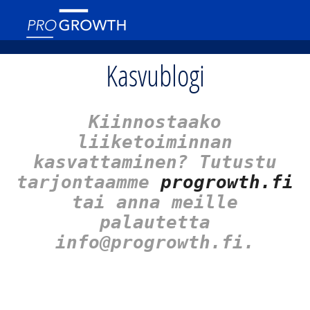
Kasvublogi
Kiinnostaako
liiketoiminnan
kasvattaminen? Tutustu
tarjontaamme
progrowth.fi
tai anna meille
palautetta
info@progrowth.fi.