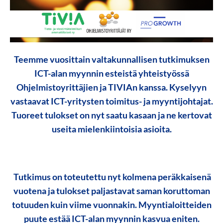
Teemme vuosittain valtakunnallisen tutkimuksen
ICT-alan myynnin esteistä yhteistyössä
Ohjelmistoyrittäjien ja TIVIAn kanssa. Kyselyyn
vastaavat ICT-yritysten toimitus- ja myyntijohtajat.
Tuoreet tulokset on nyt saatu kasaan ja ne kertovat
useita mielenkiintoisia asioita.
Tutkimus on toteutettu nyt kolmena peräkkaisenä
vuotena ja tulokset paljastavat saman koruttoman
totuuden kuin viime vuonnakin.
Myyntialoitteiden
puute
estää ICT-alan myynnin kasvua eniten.