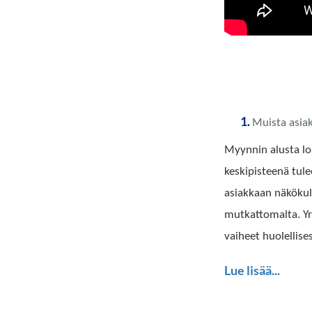
Muista asia
Myynnin alusta l
keskipisteenä tule
asiakkaan näkökul
mutkattomalta. Yr
vaiheet huolellise
Lue lisää...