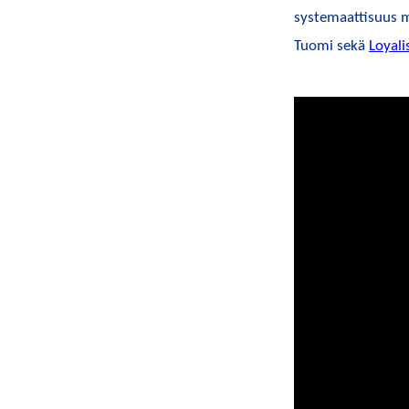
systemaattisuus m
Tuomi sekä
Loyali