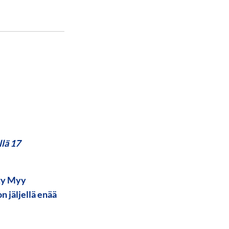
llä 17
tty Myy
 jäljellä enää