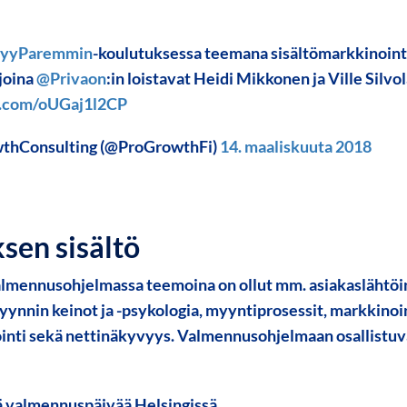
yyParemmin
-koulutuksessa teemana sisältömarkkinoint
joina
@Privaon
:in loistavat Heidi Mikkonen ja Ville Silvo
er.com/oUGaj1l2CP
thConsulting (@ProGrowthFi)
14. maaliskuuta 2018
sen sisältö
lmennusohjelmassa teemoina on ollut mm. asiakaslähtö
yynnin keinot ja -psykologia, myyntiprosessit, markkinoin
inti sekä nettinäkyvyys. Valmennusohjelmaan osallistuv
ä valmennuspäivää Helsingissä