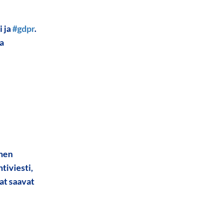
i ja
#gdpr
.
la
inen
tiviesti,
at saavat