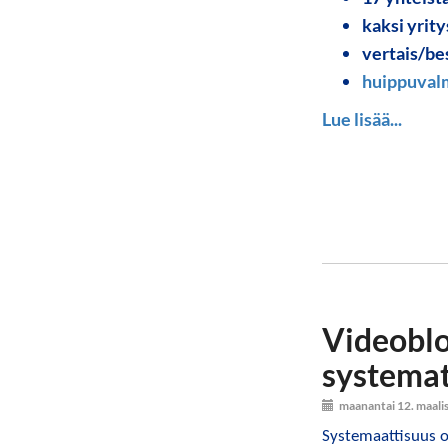
kaksi yrit
vertais/be
huippuval
Lue lisää...
Videoblo
systemat
maanantai 12. maali
Systemaattisuus o