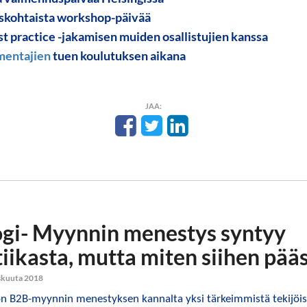
yskohtaista workshop-päivää
st practice -jakamisen muiden osallistujien kanssa
mentajien
tuen koulutuksen aikana
JAA:
gi- Myynnin menestys syntyy
iikasta, mutta miten siihen pää
skuuta 2018
n B2B-myynnin menestyksen kannalta yksi tärkeimmistä tekijöis