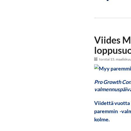
Viides 
loppusuo
torstai 15. maalisku
Pro Growth Cons
valmennuspäivä
Viidettä vuotta
paremmin -valme
kolme.