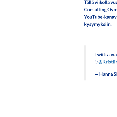
Tällä viikolla v
Consulting Oy:n
YouTube-kanava
kysymyksiin.
Twiittaava
✨
@Kristi
— Hanna S