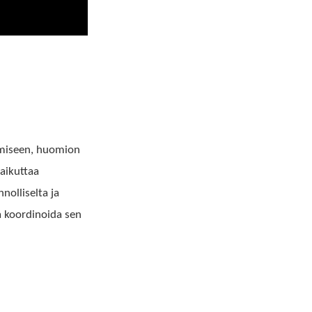
amiseen, huomion
vaikuttaa
olliselta ja
a koordinoida sen