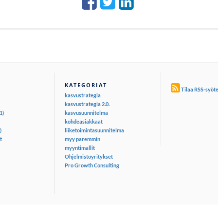
KATEGORIAT
Tilaa RSS-syöt
kasvustrategia
kasvustrategia 2.0.
1)
kasvusuunnitelma
kohdeasiakkaat
)
liiketoimintasuunnitelma
t
myy paremmin
myyntimallit
Ohjelmistoyritykset
Pro Growth Consulting