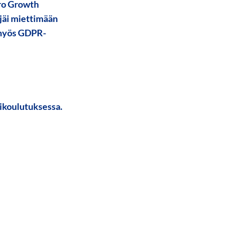
 Pro Growth
 jäi miettimään
 myös GDPR-
tikoulutuksessa.