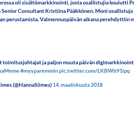
uorossa oli sisältömarkkinointi, josta osallistujia koulutti
 Senior Consultant
Kristiina Pääkkönen
. Moni osallistuja
n perustamista. Valmennuspäivän aikana perehdyttiin
t toimitusjohtajat ja paljon muuta päivän digimarkkinoin
inaMeme
#myyparemmin
pic.twitter.com/LKBWb91ipq
iimes (@HannaSiimes)
14. maaliskuuta 2018