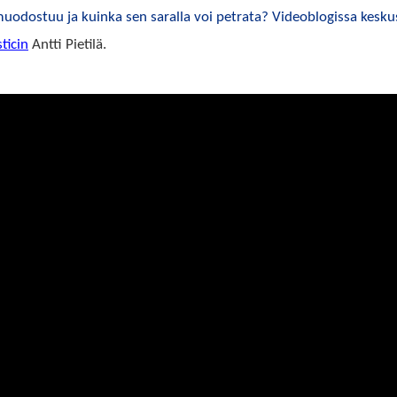
uodostuu ja kuinka sen saralla voi petrata? Videoblogissa kesku
sticin
Antti Pietilä.