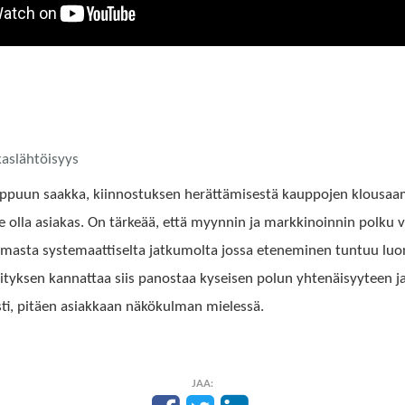
kaslähtöisyys
oppuun saakka, kiinnostuksen herättämisestä kauppojen klousa
e olla asiakas. On tärkeää, että myynnin ja markkinoinnin polku 
masta systemaattiselta jatkumolta jossa eteneminen tuntuu luonn
ityksen kannattaa siis panostaa kyseisen polun yhtenäisyyteen j
sti, pitäen asiakkaan näkökulman mielessä.
JAA: