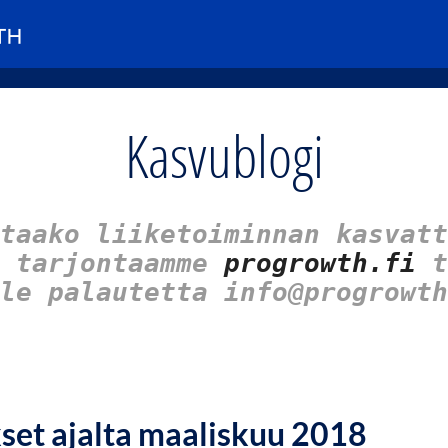
Kasvublogi
taako liiketoiminnan kasvatt
u tarjontaamme
progrowth.fi
t
le palautetta info@progrowth
kset ajalta maaliskuu 2018