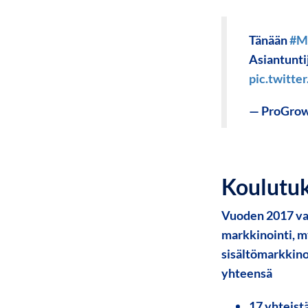
Tänään
#M
Asiantunti
pic.twitt
— ProGrow
Koulutuk
Vuoden 2017 va
markkinointi, m
sisältömarkkino
yhteensä
17 yhteist