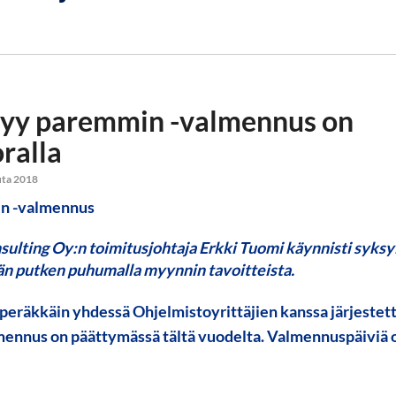
Myy paremmin -valmennus on
ralla
uta 2018
ulting Oy:n toimitusjohtaja
Erkki Tuomi
käynnisti syksy
n putken puhumalla myynnin tavoitteista.
 peräkkäin yhdessä Ohjelmistoyrittäjien kanssa järjeste
nnus on päättymässä tältä vuodelta. Valmennuspäiviä on