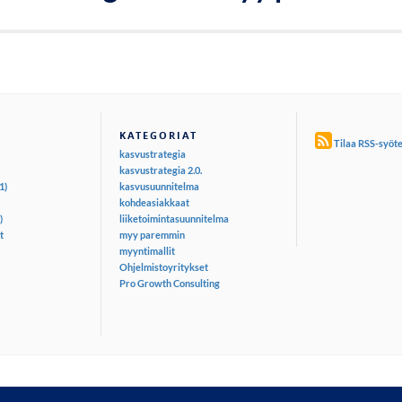
KATEGORIAT
Tilaa RSS-syöt
kasvustrategia
kasvustrategia 2.0.
1)
kasvusuunnitelma
kohdeasiakkaat
)
liiketoimintasuunnitelma
t
myy paremmin
myyntimallit
Ohjelmistoyritykset
Pro Growth Consulting