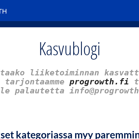
Kasvublogi
taako liiketoiminnan kasvatt
u tarjontaamme
progrowth.fi
t
le palautetta info@progrowth
kset kategoriassa myy paremmi