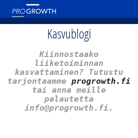
Kasvublogi
Kiinnostaako
liiketoiminnan
kasvattaminen? Tutustu
tarjontaamme
progrowth.fi
tai anna meille
palautetta
info@progrowth.fi.