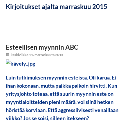
Kirjoitukset ajalta marraskuu 2015
Esteellisen myynnin ABC
keskiviikko 11. marraskuuta 2015
Luin tutkimuksen myynnin esteistä. Oli karua. Ei
ihan kokonaan, mutta paikka paikoin hirvitti. Kun
yritysjohto toteaa, että suurin myynnin este on
myyntialoitteiden pieni määrä, voi siinä hetken
höristää korviaan. Että aggressiivisesti venaillaan
viikko? Jos se soisi, silleen itekseen?