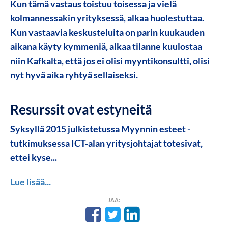
Kun tämä vastaus toistuu toisessa ja vielä
kolmannessakin yrityksessä, alkaa huolestuttaa.
Kun vastaavia keskusteluita on parin kuukauden
aikana käyty kymmeniä, alkaa tilanne kuulostaa
niin Kafkalta, että jos ei olisi myyntikonsultti, olisi
nyt hyvä aika ryhtyä sellaiseksi.
Resurssit ovat estyneitä
Syksyllä 2015 julkistetussa Myynnin esteet -
tutkimuksessa ICT-alan yritysjohtajat totesivat,
ettei kyse...
Lue lisää...
JAA: