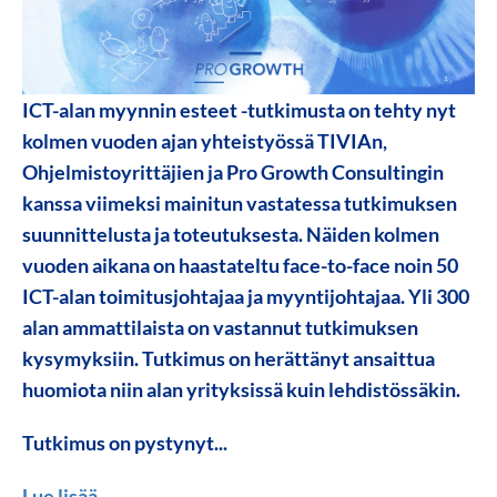
ICT-alan myynnin esteet -tutkimusta on tehty nyt
kolmen vuoden ajan yhteistyössä TIVIAn,
Ohjelmistoyrittäjien ja Pro Growth Consultingin
kanssa viimeksi mainitun vastatessa tutkimuksen
suunnittelusta ja toteutuksesta. Näiden kolmen
vuoden aikana on haastateltu face-to-face noin 50
ICT-alan toimitusjohtajaa ja myyntijohtajaa. Yli 300
alan ammattilaista on vastannut tutkimuksen
kysymyksiin. Tutkimus on herättänyt ansaittua
huomiota niin alan yrityksissä kuin lehdistössäkin.
Tutkimus on pystynyt...
Lue lisää...