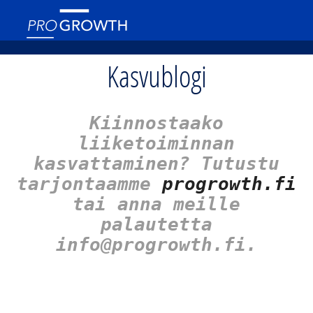
Kasvublogi
Kiinnostaako
liiketoiminnan
kasvattaminen? Tutustu
tarjontaamme
progrowth.fi
tai anna meille
palautetta
info@progrowth.fi.