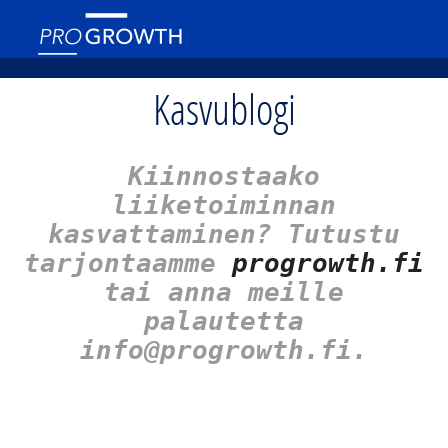
Kasvublogi
Kiinnostaako
liiketoiminnan
kasvattaminen? Tutustu
tarjontaamme
progrowth.fi
tai anna meille
palautetta
info@progrowth.fi.