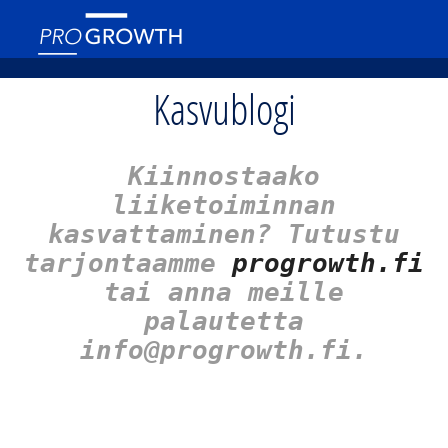
Kasvublogi
Kiinnostaako
liiketoiminnan
kasvattaminen? Tutustu
tarjontaamme
progrowth.fi
tai anna meille
palautetta
info@progrowth.fi.