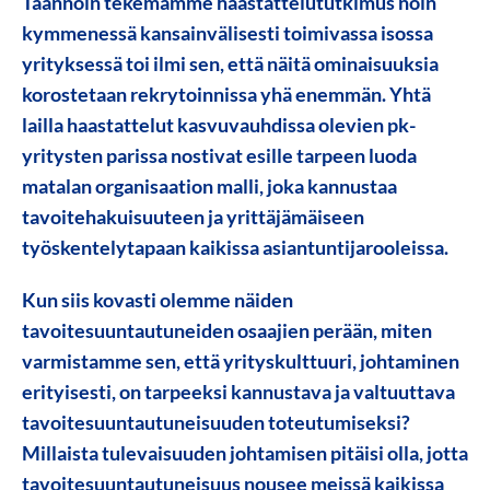
Taannoin tekemämme haastattelututkimus noin
kymmenessä kansainvälisesti toimivassa isossa
yrityksessä toi ilmi sen, että näitä ominaisuuksia
korostetaan rekrytoinnissa yhä enemmän. Yhtä
lailla haastattelut kasvuvauhdissa olevien pk-
yritysten parissa nostivat esille tarpeen luoda
matalan organisaation malli, joka kannustaa
tavoitehakuisuuteen ja yrittäjämäiseen
työskentelytapaan kaikissa asiantuntijarooleissa.
Kun siis kovasti olemme näiden
tavoitesuuntautuneiden osaajien perään, miten
varmistamme sen, että yrityskulttuuri, johtaminen
erityisesti, on tarpeeksi kannustava ja valtuuttava
tavoitesuuntautuneisuuden toteutumiseksi?
Millaista tulevaisuuden johtamisen pitäisi olla, jotta
tavoitesuuntautuneisuus nousee meissä kaikissa