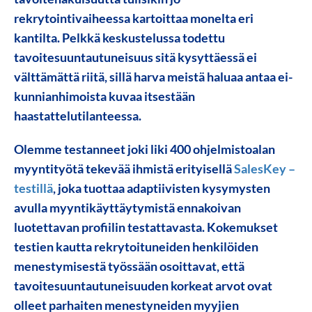
rekrytointivaiheessa kartoittaa monelta eri
kantilta. Pelkkä keskustelussa todettu
tavoitesuuntautuneisuus sitä kysyttäessä ei
välttämättä riitä, sillä harva meistä haluaa antaa ei-
kunnianhimoista kuvaa itsestään
haastattelutilanteessa.
Olemme testanneet joki liki 400 ohjelmistoalan
myyntityötä tekevää ihmistä erityisellä
SalesKey –
testillä
, joka tuottaa adaptiivisten kysymysten
avulla myyntikäyttäytymistä ennakoivan
luotettavan profiilin testattavasta. Kokemukset
testien kautta rekrytoituneiden henkilöiden
menestymisestä työssään osoittavat, että
tavoitesuuntautuneisuuden korkeat arvot ovat
olleet parhaiten menestyneiden myyjien