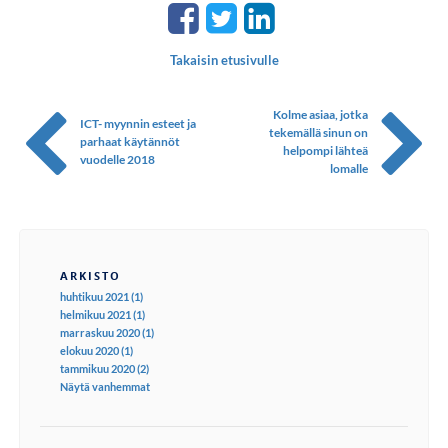
Takaisin etusivulle
Kolme asiaa, jotka
ICT- myynnin esteet ja
tekemällä sinun on
parhaat käytännöt
helpompi lähteä
vuodelle 2018
lomalle
ARKISTO
huhtikuu 2021 (1)
helmikuu 2021 (1)
marraskuu 2020 (1)
elokuu 2020 (1)
tammikuu 2020 (2)
Näytä vanhemmat