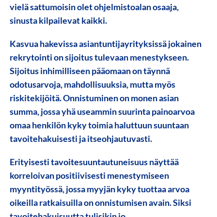
vielä sattumoisin olet ohjelmistoalan osaaja,
sinusta kilpailevat kaikki.
Kasvua hakevissa asiantuntijayrityksissä jokainen
rekrytointi on sijoitus tulevaan menestykseen.
Sijoitus inhimilliseen pääomaan on täynnä
odotusarvoja, mahdollisuuksia, mutta myös
riskitekijöitä. Onnistuminen on monen asian
summa, jossa yhä useammin suurinta painoarvoa
omaa henkilön kyky toimia haluttuun suuntaan
tavoitehakuisesti ja itseohjautuvasti.
Erityisesti tavoitesuuntautuneisuus näyttää
korreloivan positiivisesti menestymiseen
myyntityössä, jossa myyjän kyky tuottaa arvoa
oikeilla ratkaisuilla on onnistumisen avain. Siksi
tavoitehakuisuutta tulisikin jo