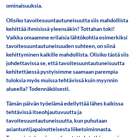
ominaisuuksia.
Olisiko tavoitesuuntautuneisuutta siis mahdollista
kehittää ihmisissä yleensäkin? Tottahan toki!
Vaikka omaamme erilaisia lähtökohtia esimerkiksi
tavoitesuuntautuneisuuden suhteen, on siinä
kehittyminen kaikille mahdollista. Olisiko tästä siis
johdettavissa se, että tavoitesuuntautuneisuutta
kehitettäessä pystyisimme saamaan parempia
tuloksia myös muissa tehtävissä kuin myynnin
alueella? Todennäköisesti.
Tämän päivän työelämä edellyttää lähes kaikissa
tehtävissä itseohjautuvuutta ja
tavoitesuuntautuneisuutta, kun puhutaan
asiantuntijapainotteisesta liiketoiminnasta.