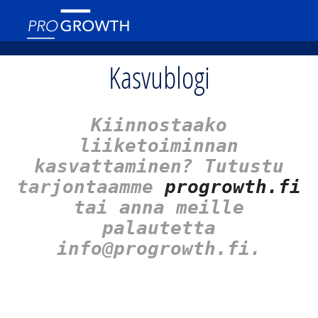
Kasvublogi
Kiinnostaako
liiketoiminnan
kasvattaminen? Tutustu
tarjontaamme
progrowth.fi
tai anna meille
palautetta
info@progrowth.fi.