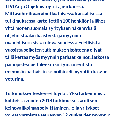
TIVIAn ja Ohjelmistoyrittäjien kanssa.
Mittasuhteiltaan ainutlaatuisessa kansallisessa
tutkimuksessa kartoitettiin 100 henkilön ja lähes
yhtä monen suomalaisyrityksen näkemyksiä
ohjelmistoalan haasteista ja myynnin
mahdollisuuksista tulevaisuudessa. Edellisistä
vuosista poiketen tutkimuksen kohteena olivat
tällä kertaa myös myynnin parhaat keinot. Jatkossa
painopistealue tuleekin siirtymään entistä
enemmän parhaisiin keinoihin eli
myyntiin kasvun
veturina
.
Tutkimuksen keskeiset löydöt:
Yksi tärkeimmistä
kohteista vuoden 2018 tutkimuksessa oli sen
keinovalikoiman selvittäminen, jolla yritykset
voivat varmistaa seuraavan 12 kuukauden myynnin