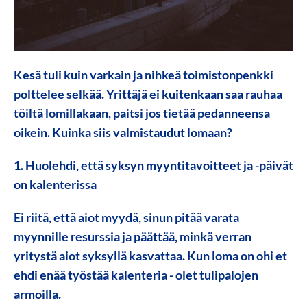
Kesä tuli kuin varkain ja nihkeä toimistonpenkki
polttelee selkää. Yrittäjä ei kuitenkaan saa rauhaa
töiltä lomillakaan, paitsi jos tietää pedanneensa
oikein. Kuinka siis valmistaudut lomaan?
1. Huolehdi, että syksyn myyntitavoitteet ja -päivät
on kalenterissa
Ei riitä, että aiot myydä, sinun pitää varata
myynnille resurssia ja päättää, minkä verran
yritystä aiot syksyllä kasvattaa. Kun loma on ohi et
ehdi enää työstää kalenteria - olet tulipalojen
armoilla.