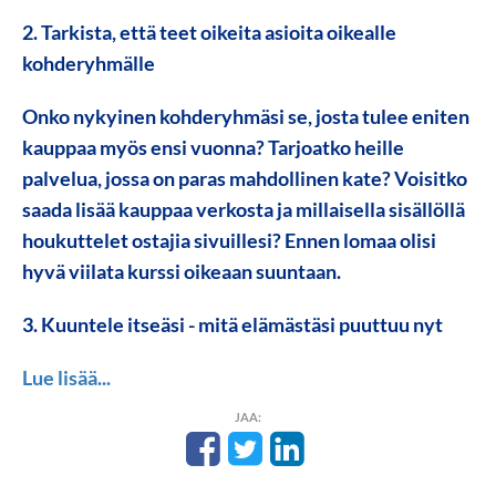
2. Tarkista, että teet oikeita asioita oikealle
kohderyhmälle
Onko nykyinen kohderyhmäsi se, josta tulee eniten
kauppaa myös ensi vuonna? Tarjoatko heille
palvelua, jossa on paras mahdollinen kate? Voisitko
saada lisää kauppaa verkosta ja millaisella sisällöllä
houkuttelet ostajia sivuillesi? Ennen lomaa olisi
hyvä viilata kurssi oikeaan suuntaan.
3. Kuuntele itseäsi - mitä elämästäsi puuttuu nyt
Lue lisää...
JAA: