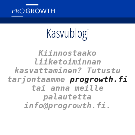
Kasvublogi
Kiinnostaako
liiketoiminnan
kasvattaminen? Tutustu
tarjontaamme
progrowth.fi
tai anna meille
palautetta
info@progrowth.fi.