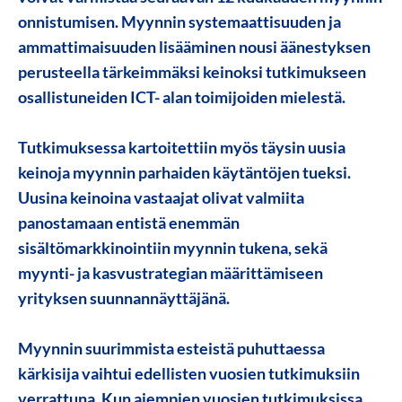
onnistumisen.
Myynnin systemaattisuuden ja
ammattimaisuuden lisääminen
nousi äänestyksen
perusteella tärkeimmäksi keinoksi tutkimukseen
osallistuneiden ICT- alan toimijoiden mielestä.
Tutkimuksessa kartoitettiin myös täysin uusia
keinoja myynnin parhaiden käytäntöjen tueksi.
Uusina keinoina vastaajat olivat valmiita
panostamaan entistä enemmän
sisältömarkkinointiin myynnin tukena, sekä
myynti- ja kasvustrategian määrittämiseen
yrityksen suunnannäyttäjänä.
Myynnin suurimmista esteistä puhuttaessa
kärkisija vaihtui edellisten vuosien tutkimuksiin
verrattuna. Kun aiempien vuosien tutkimuksissa