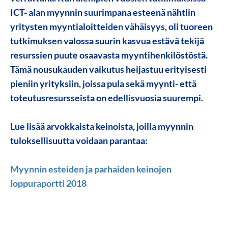
ICT- alan myynnin suurimpana esteenä nähtiin
yritysten myyntialoitteiden vähäisyys, oli tuoreen
tutkimuksen valossa suurin kasvua estävä tekijä
resurssien puute osaavasta myyntihenkilöstöstä
.
Tämä nousukauden vaikutus heijastuu erityisesti
pieniin yrityksiin, joissa pula sekä myynti- että
toteutusresursseista on edellisvuosia suurempi.
Lue lisää arvokkaista keinoista, joilla myynnin
tuloksellisuutta voidaan parantaa:
Myynnin esteiden ja parhaiden keinojen
loppuraportti 2018