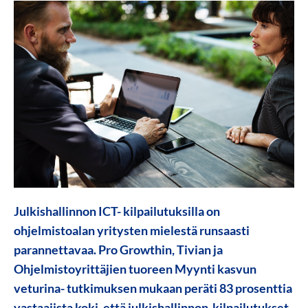
Julkishallinnon ICT- kilpailutuksilla on
ohjelmistoalan yritysten mielestä runsaasti
parannettavaa. Pro Growthin, Tivian ja
Ohjelmistoyrittäjien tuoreen Myynti kasvun
veturina- tutkimuksen mukaan peräti 83 prosenttia
vastaajista koki, että
julkishallinnon kilpailutukset