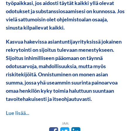
työpaikkasi, jos aidosti täytät kaikki yllä olevat
odotukset ja substanssiosaamisesi on kunnossa. Jos
vielä sattumoisin olet ohjelmistoalan osaaja,
sinusta kilpailevat kaikki.
Kasvua hakevissa asiantuntijayrityksissä jokainen
rekrytointi on sijoitus tulevaan menestykseen.
Sijoitus inhimilliseen pääomaan on täynnä
odotusarvoja, mahdollisuuksia, mutta myös
riskitekijöitä. Onnistuminen on monen asian
summa, jossa yhä useammin suurinta painoarvoa
omaa henkilön kyky toimia haluttuun suuntaan
tavoitehakuisesti ja itseohjautuvasti.
Lue lisää...
JAA: