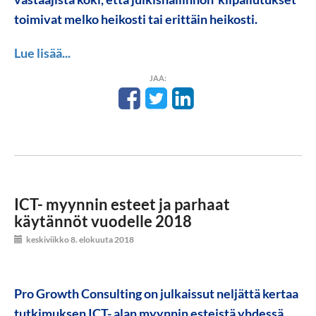
toimivat melko heikosti tai erittäin heikosti.
Lue lisää...
JAA:
ICT- myynnin esteet ja parhaat
käytännöt vuodelle 2018
keskiviikko 8. elokuuta 2018
Pro Growth Consulting on julkaissut neljättä kertaa
tutkimuksen ICT- alan myynnin esteistä yhdessä