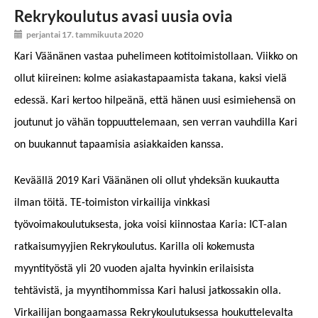
Rekrykoulutus avasi uusia ovia
perjantai 17. tammikuuta 2020
Kari Väänänen vastaa puhelimeen kotitoimistollaan. Viikko on
ollut kiireinen: kolme asiakastapaamista takana, kaksi vielä
edessä. Kari kertoo hilpeänä, että hänen uusi esimiehensä on
joutunut jo vähän toppuuttelemaan, sen verran vauhdilla Kari
on buukannut tapaamisia asiakkaiden kanssa.
Keväällä 2019 Kari Väänänen oli ollut yhdeksän kuukautta
ilman töitä. TE-toimiston virkailija vinkkasi
työvoimakoulutuksesta, joka voisi kiinnostaa Karia: ICT-alan
ratkaisumyyjien Rekrykoulutus. Karilla oli kokemusta
myyntityöstä yli 20 vuoden ajalta hyvinkin erilaisista
tehtävistä, ja myyntihommissa Kari halusi jatkossakin olla.
Virkailijan bongaamassa Rekrykoulutuksessa houkuttelevalta