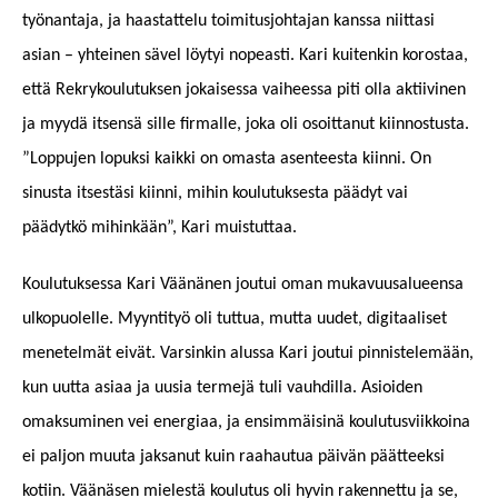
työnantaja, ja haastattelu toimitusjohtajan kanssa niittasi
asian – yhteinen sävel löytyi nopeasti. Kari kuitenkin korostaa,
että Rekrykoulutuksen jokaisessa vaiheessa piti olla aktiivinen
ja myydä itsensä sille firmalle, joka oli osoittanut kiinnostusta.
”Loppujen lopuksi kaikki on omasta asenteesta kiinni. On
sinusta itsestäsi kiinni, mihin koulutuksesta päädyt vai
päädytkö mihinkään”, Kari muistuttaa.
Koulutuksessa Kari Väänänen joutui oman mukavuusalueensa
ulkopuolelle. Myyntityö oli tuttua, mutta uudet, digitaaliset
menetelmät eivät. Varsinkin alussa Kari joutui pinnistelemään,
kun uutta asiaa ja uusia termejä tuli vauhdilla. Asioiden
omaksuminen vei energiaa, ja ensimmäisinä koulutusviikkoina
ei paljon muuta jaksanut kuin raahautua päivän päätteeksi
kotiin. Väänäsen mielestä koulutus oli hyvin rakennettu ja se,