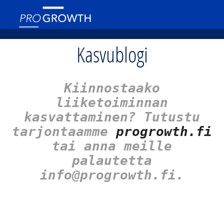
Kasvublogi
Kiinnostaako
liiketoiminnan
kasvattaminen? Tutustu
tarjontaamme
progrowth.fi
tai anna meille
palautetta
info@progrowth.fi.