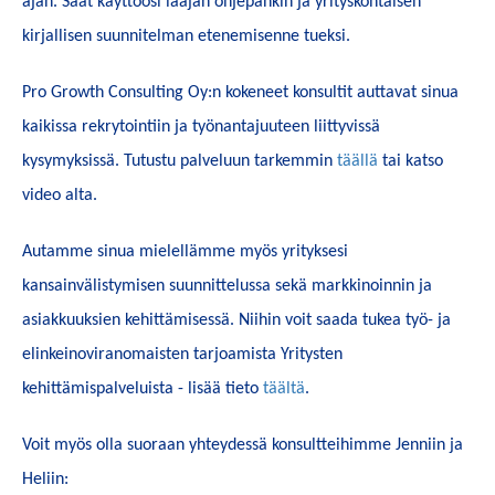
ajan. Saat käyttöösi laajan ohjepankin ja yrityskohtaisen
kirjallisen suunnitelman etenemisenne tueksi.
Pro Growth Consulting Oy:n kokeneet konsultit auttavat sinua
kaikissa rekrytointiin ja työnantajuuteen liittyvissä
kysymyksissä. Tutustu palveluun tarkemmin
täällä
tai katso
video alta.
Autamme sinua mielellämme myös yrityksesi
kansainvälistymisen suunnittelussa sekä markkinoinnin ja
asiakkuuksien kehittämisessä. Niihin voit saada tukea työ- ja
elinkeinoviranomaisten tarjoamista Yritysten
kehittämispalveluista - lisää tieto
täältä
.
Voit myös olla suoraan yhteydessä konsultteihimme Jenniin ja
Heliin: