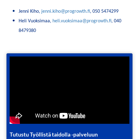
Jenni Kiho,
jenni.kiho@progrowth.fi
, 050 5474299
Heli Vuoksimaa,
heli.vuoksimaa@progrowth.fi
, 040
8479380
Tutustu Työllistä taidolla -palveluun