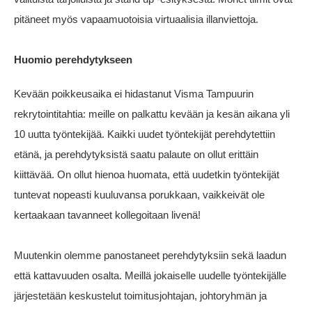
pitäneet myös vapaamuotoisia virtuaalisia illanviettoja.
Huomio perehdytykseen
Kevään poikkeusaika ei hidastanut Visma Tampuurin
rekrytointitahtia: meille on palkattu kevään ja kesän aikana yli
10 uutta työntekijää. Kaikki uudet työntekijät perehdytettiin
etänä, ja perehdytyksistä saatu palaute on ollut erittäin
kiittävää. On ollut hienoa huomata, että uudetkin työntekijät
tuntevat nopeasti kuuluvansa porukkaan, vaikkeivät ole
kertaakaan tavanneet kollegoitaan livenä!
Muutenkin olemme panostaneet perehdytyksiin sekä laadun
että kattavuuden osalta. Meillä jokaiselle uudelle työntekijälle
järjestetään keskustelut toimitusjohtajan, johtoryhmän ja