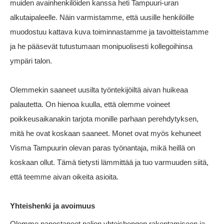
muiden avainhenkilöiden kanssa heti Tampuuri-uran
alkutaipaleelle. Näin varmistamme, että uusille henkilöille
muodostuu kattava kuva toiminnastamme ja tavoitteistamme
ja he pääsevät tutustumaan monipuolisesti kollegoihinsa
ympäri talon.
Olemmekin saaneet uusilta työntekijöiltä aivan huikeaa
palautetta. On hienoa kuulla, että olemme voineet
poikkeusaikanakin tarjota monille parhaan perehdytyksen,
mitä he ovat koskaan saaneet. Monet ovat myös kehuneet
Visma Tampuurin olevan paras työnantaja, mikä heillä on
koskaan ollut. Tämä tietysti lämmittää ja tuo varmuuden siitä,
että teemme aivan oikeita asioita.
Yhteishenki ja avoimuus
Olemme panostaneet paljon yhteishengen rakentamiseen ja