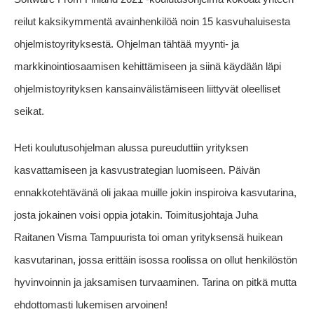
reilut kaksikymmentä avainhenkilöä noin 15 kasvuhaluisesta
ohjelmistoyrityksestä. Ohjelman tähtää myynti- ja
markkinointiosaamisen kehittämiseen ja siinä käydään läpi
ohjelmistoyrityksen kansainvälistämiseen liittyvät oleelliset
seikat.
Heti koulutusohjelman alussa pureuduttiin yrityksen
kasvattamiseen ja kasvustrategian luomiseen. Päivän
ennakkotehtävänä oli jakaa muille jokin inspiroiva kasvutarina,
josta jokainen voisi oppia jotakin. Toimitusjohtaja Juha
Raitanen Visma Tampuurista toi oman yrityksensä huikean
kasvutarinan, jossa erittäin isossa roolissa on ollut henkilöstön
hyvinvoinnin ja jaksamisen turvaaminen. Tarina on pitkä mutta
ehdottomasti lukemisen arvoinen!