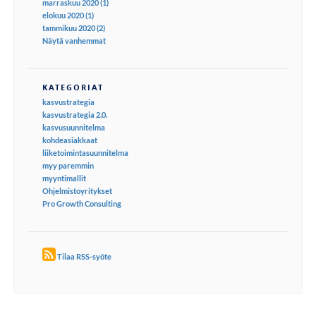
marraskuu 2020 (1)
elokuu 2020 (1)
tammikuu 2020 (2)
Näytä vanhemmat
KATEGORIAT
kasvustrategia
kasvustrategia 2.0.
kasvusuunnitelma
kohdeasiakkaat
liiketoimintasuunnitelma
myy paremmin
myyntimallit
Ohjelmistoyritykset
Pro Growth Consulting
Tilaa RSS-syöte