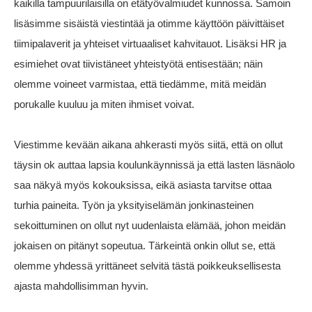
kaikilla tampuurilaisilla on etätyövalmiudet kunnossa. Samoin
lisäsimme sisäistä viestintää ja otimme käyttöön päivittäiset
tiimipalaverit ja yhteiset virtuaaliset kahvitauot. Lisäksi HR ja
esimiehet ovat tiivistäneet yhteistyötä entisestään; näin
olemme voineet varmistaa, että tiedämme, mitä meidän
porukalle kuuluu ja miten ihmiset voivat.
Viestimme kevään aikana ahkerasti myös siitä, että on ollut
täysin ok auttaa lapsia koulunkäynnissä ja että lasten läsnäolo
saa näkyä myös kokouksissa, eikä asiasta tarvitse ottaa
turhia paineita. Työn ja yksityiselämän jonkinasteinen
sekoittuminen on ollut nyt uudenlaista elämää, johon meidän
jokaisen on pitänyt sopeutua. Tärkeintä onkin ollut se, että
olemme yhdessä yrittäneet selvitä tästä poikkeuksellisesta
ajasta mahdollisimman hyvin.