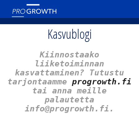
Kasvublogi
Kiinnostaako
liiketoiminnan
kasvattaminen? Tutustu
tarjontaamme
progrowth.fi
tai anna meille
palautetta
info@progrowth.fi.