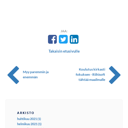
JAA:
Takaisin etusivulle
Koulutus kirkasti
Myy paremmin ja
fokuksen - Riihisoft
enemmän
tähtää maailmalle
ARKISTO
huhtikuu 2021 (1)
helmikuu 2021 (1)