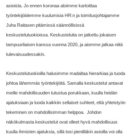
asioista. Jo ennen koronaa aloimme kartoittaa
työntekijöidemme kuulumisia HR:n ja toimitusjohtajamme
Juha Raitasen pitämissä säännöllisissä
keskustelutuokioissa. Keskusteluita on jatkettu jokaisen
tampuurilaisen kanssa vuonna 2020, ja aiomme jatkaa niitä
tulevaisuudessakin.
Keskustelutuokioilla halusimme madaltaa hierarkiaa ja tuoda
johtoa lähemmäs työntekijöitä. Samalla keskustelut antavat
meille mahdollisuuden tutustua porukkaan, kuulla heidän
ajatuksiaan ja luoda kaikkiin sellaiset suhteet, että yhteistyön
tekeminen on mahdollisimman helppoa.
Johdon
näkökulmasta keskustelut ovat olleet hyvä mahdollisuus
kuulla ihmisten ajatuksia, sillä tosi pienilläkin asioilla voi olla