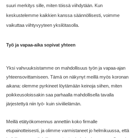
suuri merkitys sille, miten töissä viihdytään. Kun
keskustelemme kaikkien kanssa säännöllisesti, voimme
vaikuttaa viihtyvyyteen yksilötasolla.
Työ ja vapaa-aika sopivat yhteen
Yksi vahvuuksistamme on mahdollisuus työn ja vapaa-ajan
yhteensovittamiseen. Tämä on näkynyt meillä myös koronan
aikana: olemme pyrkineet löytämään keinoja siihen, miten
poikkeusoloissakin saa parhaalla mahdollisella tavalla
järjestettyä niin työ- kuin siviilielämän.
Meillä etätyökomennus annettiin koko firmalle
etupainotteisesti, ja olimme varmistaneet jo helmikuussa, että