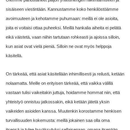
sisäiseen viestintään. Kannustamme koko henkilöstöämme
avoimuuteen ja kehotamme puhumaan: meillä ei ole asioita,
joita ei voitaisi ottaa puheeksi. Meillä hankalia aiheita ei pelätä
eikä väistetä, vaan niihin tartutaan rohkeasti ja ajoissa silloin,
kun asiat ovat vielä pieniä. Silloin ne ovat myös helppoja
käsitellä.
On tärkeää, että asiat käsitellään inhimillisesti ja reilusti, ketään
nolaamatta. Meille on erityisen tärkeää, että vaikka välillä
vastaan tulisi vaikeitakin juttuja, hoidamme hommat niin, että
yhteistyö onnistuu jatkossakin, eikä ketään jätetä yksin
vaikeiden asioiden kanssa.
Muutenkin korostamme henkisen
turvallisuuden kokemusta: meillä jokainen saa olla oma
itsensä ja tulee hyväksytyksi sellaisenaan, omana itsenään.