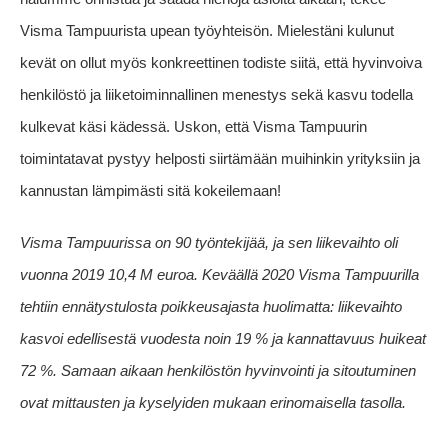
Visma Tampuurista upean työyhteisön. Mielestäni kulunut
kevät on ollut myös konkreettinen todiste siitä, että hyvinvoiva
henkilöstö ja liiketoiminnallinen menestys sekä kasvu todella
kulkevat käsi kädessä. Uskon, että Visma Tampuurin
toimintatavat pystyy helposti siirtämään muihinkin yrityksiin ja
kannustan lämpimästi sitä kokeilemaan!
Visma Tampuurissa on 90 työntekijää, ja sen liikevaihto oli
vuonna 2019 10,4 M euroa. Keväällä 2020
Visma Tampuurilla
tehtiin ennätystulosta poikkeusajasta huolimatta: liikevaihto
kasvoi edellisestä vuodesta noin 19 % ja kannattavuus huikeat
72 %.
Samaan aikaan henkilöstön hyvinvointi ja sitoutuminen
ovat mittausten ja kyselyiden mukaan erinomaisella tasolla.