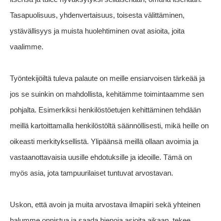
Tasapuolisuus, yhdenvertaisuus, toisesta välittäminen,
ystävällisyys ja muista huolehtiminen ovat asioita, joita
vaalimme.
Työntekijöiltä tuleva palaute on meille ensiarvoisen tärkeää ja
jos se suinkin on mahdollista, kehitämme toimintaamme sen
pohjalta. Esimerkiksi henkilöstöetujen kehittäminen tehdään
meillä kartoittamalla henkilöstöltä säännöllisesti, mikä heille on
oikeasti merkityksellistä. Ylipäänsä meillä ollaan avoimia ja
vastaanottavaisia uusille ehdotuksille ja ideoille. Tämä on
myös asia, jota tampuurilaiset tuntuvat arvostavan.
Uskon, että avoin ja muita arvostava ilmapiiri sekä yhteinen
halumme onnistua ja saada hienoja asioita aikaan, tekee