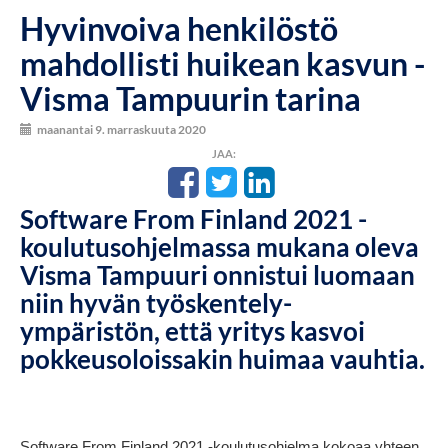
Hyvinvoiva henkilöstö
mahdollisti huikean kasvun -
Visma Tampuurin tarina
maanantai 9. marraskuuta 2020
JAA:
Software From Finland 2021 -
koulutusohjelmassa mukana oleva
Visma Tampuuri onnistui luomaan
niin hyvän työskentely-
ympäristön, että yritys kasvoi
pokkeusoloissakin huimaa vauhtia.
Software From Finland 2021 -koulutusohjelma kokoaa yhteen