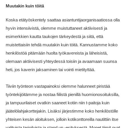
Muutakin kuin töitä
Koska etätyöskentely saattaa asiantuntijaorganisaatiossa olla
hyvin intensiivistä, olemme muistuttaneet aktiivisesti ja
esimerkkien kautta taukojen tärkeydestä ja siitä, että
muistettaisiin tehdä muutakin kuin töitä. Kannustamme koko
henkilöstöä pitämään huolta työkavereista ja läheisistä,
olemaan aktiivisesti yhteydessä toisiin ja avaamaan suunsa
heti, jos kaverin jaksaminen tai vointi mietityttää.
Tiiviin työnteon vastapainoksi olemme halunneet piristää
työntekijöitämme ja nostaa fiilistä pienillä huomionosoituksilla,
ja tampuurilaiset ovatkin saaneet kotiin niin t-paitoja kuin
jäätelölahjakorttejakin. Lisäksi järjestimme koko henkilöstölle
yhteisen kesän aloituksen, jolloin kotikonttoreilla nautittiin itse
valituista tarjoiluista ja stand up -esityksestä. Monet tiimit ovat