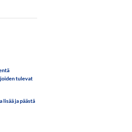
entä
joiden tulevat
lisää ja päästä