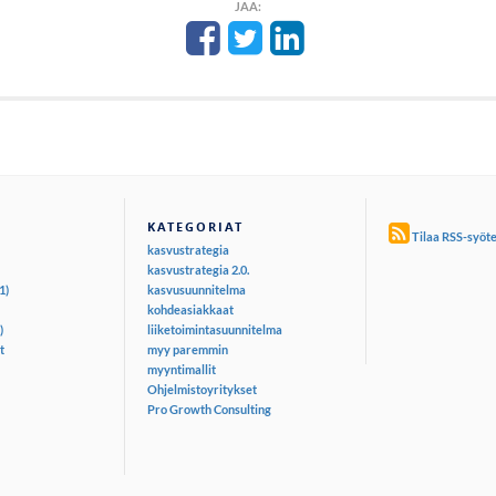
JAA:
KATEGORIAT
Tilaa RSS-syöt
kasvustrategia
kasvustrategia 2.0.
1)
kasvusuunnitelma
kohdeasiakkaat
)
liiketoimintasuunnitelma
t
myy paremmin
myyntimallit
Ohjelmistoyritykset
Pro Growth Consulting