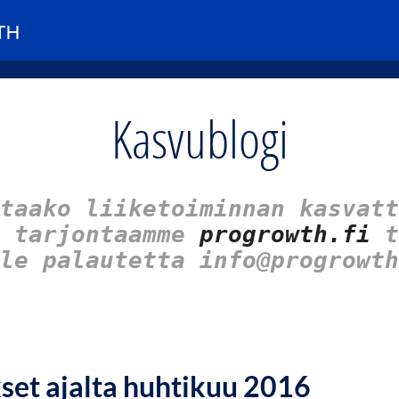
Kasvublogi
taako liiketoiminnan kasvatt
u tarjontaamme
progrowth.fi
t
le palautetta info@progrowth
kset ajalta huhtikuu 2016