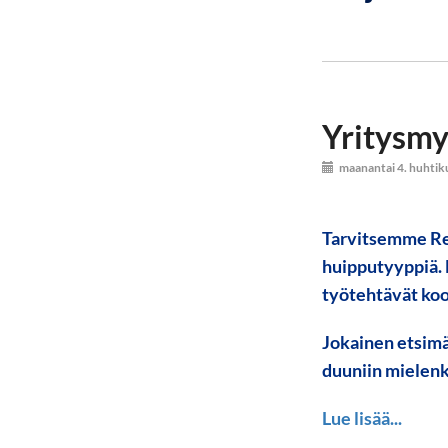
Yritysmy
maanantai 4. huhti
Tarvitsemme Re
huipputyyppiä. 
työtehtävät koo
Jokainen etsimä
duuniin mielenki
Lue lisää...