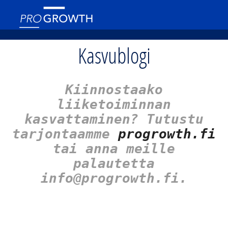
Kasvublogi
Kiinnostaako
liiketoiminnan
kasvattaminen? Tutustu
tarjontaamme
progrowth.fi
tai anna meille
palautetta
info@progrowth.fi.