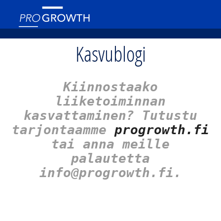
Kasvublogi
Kiinnostaako
liiketoiminnan
kasvattaminen? Tutustu
tarjontaamme
progrowth.fi
tai anna meille
palautetta
info@progrowth.fi.