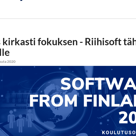
kirkasti fokuksen - Riihisoft tä
lle
kuuta 2020