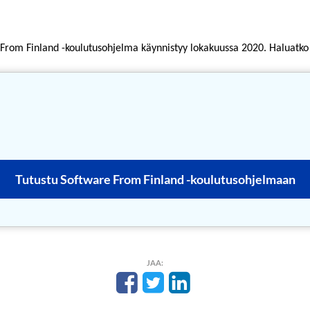
From Finland -koulutusohjelma käynnistyy lokakuussa 2020. Haluat
Tutustu Software From Finland -koulutusohjelmaan
JAA: