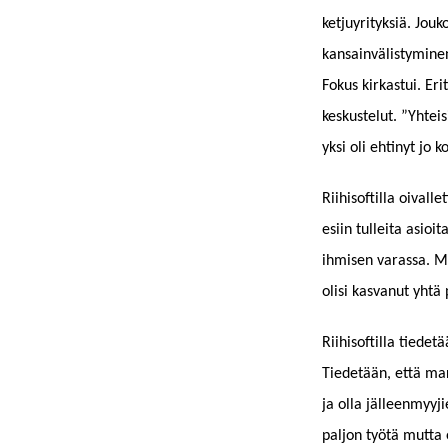
ketjuyrityksiä. Jou
kansainvälistyminen 
Fokus kirkastui. Er
keskustelut. ”Yhteis
yksi oli ehtinyt jo 
Riihisoftilla oivall
esiin tulleita asioi
ihmisen varassa. M
olisi kasvanut yhtä
Riihisoftilla tiede
Tiedetään, että mar
ja olla jälleenmyyji
paljon työtä mutta 