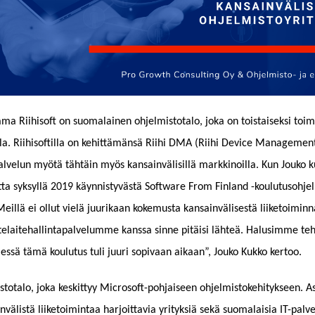
ma Riihisoft on suomalainen ohjelmistotalo, joka on toistaiseksi toi
a. Riihisoftilla on kehittämänsä Riihi DMA (Riihi Device Managemen
alvelun myötä tähtäin myös kansainvälisillä markkinoilla. Kun Jouko k
tta syksyllä 2019 käynnistyvästä Software From Finland -koulutusohjel
”Meillä ei ollut vielä juurikaan kokemusta kansainvälisestä liiketoimin
telaitehallintapalvelumme kanssa sinne pitäisi lähteä. Halusimme teh
lessä tämä koulutus tuli juuri sopivaan aikaan”, Jouko Kukko kertoo.
istotalo, joka keskittyy Microsoft-pohjaiseen ohjelmistokehitykseen. A
välistä liiketoimintaa harjoittavia yrityksiä sekä suomalaisia IT-palve