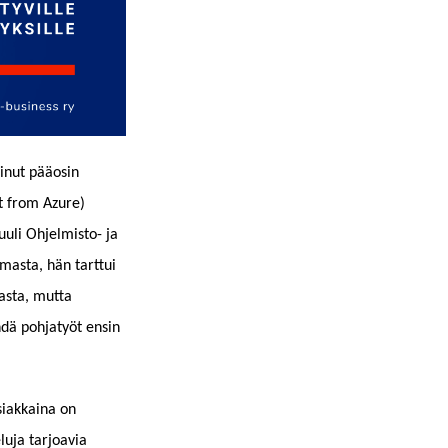
minut pääosin
t from Azure)
uuli Ohjelmisto- ja
masta, hän tarttui
nasta, mutta
dä pohjatyöt ensin
siakkaina on
luja tarjoavia