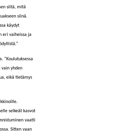
en siitä, mitä
tuakseen siinä.
nssa käydyt
n eri vaiheissa ja
dyllistä.”
aa. ”Koulutuksessa
ut vain yhden
a, eikä tietämys
kkinoille.
elle selkeät kasvot
 onnistuminen vaatii
ossa. Sitten vaan