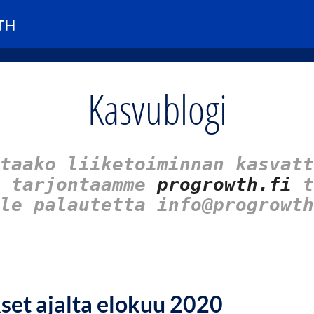
Kasvublogi
taako liiketoiminnan kasvatt
u tarjontaamme
progrowth.fi
t
le palautetta info@progrowth
kset ajalta elokuu 2020