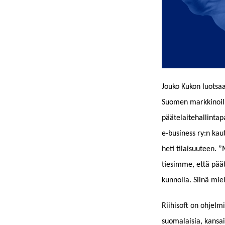
Jouko Kukon luotsaa
Suomen markkinoill
päätelaitehallintap
e-business ry:n kau
heti tilaisuuteen. 
tiesimme, että pää
kunnolla. Siinä mie
Riihisoft on ohjelm
suomalaisia, kansain