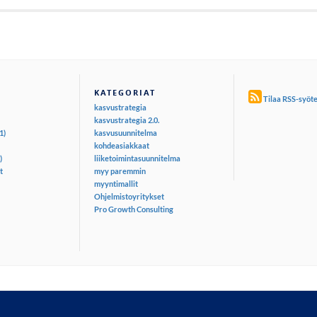
KATEGORIAT
Tilaa RSS-syöt
kasvustrategia
kasvustrategia 2.0.
1)
kasvusuunnitelma
kohdeasiakkaat
)
liiketoimintasuunnitelma
t
myy paremmin
myyntimallit
Ohjelmistoyritykset
Pro Growth Consulting