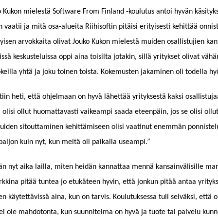
ko Kukon mielestä Software From Finland -koulutus antoi hyvän käsityks
vaatii ja mitä osa-alueita Riihisoftin pitäisi erityisesti kehittää onnis
ityisen arvokkaita olivat Jouko Kukon mielestä muiden osallistujien ka
issä keskusteluissa oppi aina toisilta jotakin, sillä yritykset olivat vähä
kokeilla yhtä ja joku toinen toista. Kokemusten jakaminen oli todella hyö
ettiin heti, että ohjelmaan on hyvä lähettää yrityksestä kaksi osallistuj
ta olisi ollut huomattavasti vaikeampi saada eteenpäin, jos se olisi oll
uiden sitouttaminen kehittämiseen olisi vaatinut enemmän ponnistelu
 paljon kuin nyt, kun meitä oli paikalla useampi.”
tään nyt aika lailla, miten heidän kannattaa mennä kansainvälisille mar
kkina pitää tuntea jo etukäteen hyvin, että jonkun pitää antaa yrityks
en käytettävissä aina, kun on tarvis. Koulutuksessa tuli selväksi, että
ei ole mahdotonta, kun suunnitelma on hyvä ja tuote tai palvelu kunn