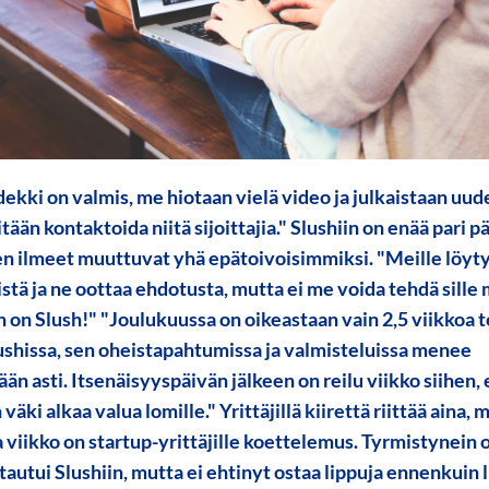
dekki on valmis, me hiotaan vielä video ja julkaistaan uude
tään kontaktoida niitä sijoittajia." Slushiin on enää pari pä
en ilmeet muuttuvat yhä epätoivoisimmiksi. "Meille löytyi
stä ja ne oottaa ehdotusta, mutta ei me voida tehdä sille
n on Slush!" "Joulukuussa on oikeastaan vain 2,5 viikkoa 
ushissa, sen oheistapahtumissa ja valmisteluissa menee
än asti. Itsenäisyyspäivän jälkeen on reilu viikko siihen, 
äki alkaa valua lomille." Yrittäjillä kiirettä riittää aina,
 viikko on startup-yrittäjille koettelemus. Tyrmistynein 
tautui Slushiin, mutta ei ehtinyt ostaa lippuja ennenkuin 