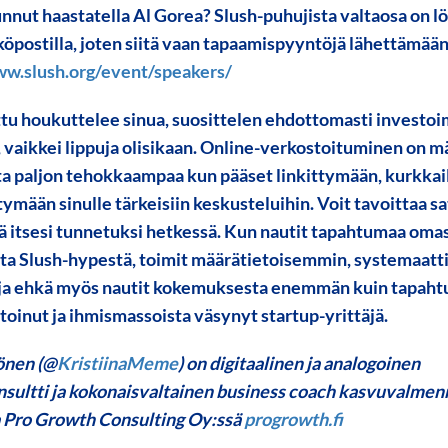
unnut haastatella Al Gorea? Slush-puhujista valtaosa on l
köpostilla, joten siitä vaan tapaamispyyntöjä lähettämään
ww.slush.org/event/speakers/
ttu houkuttelee sinua, suosittelen ehdottomasti investoi
 vaikkei lippuja olisikaan. Online-verkostoituminen on mää
a paljon tehokkaampaa kun pääset linkittymään, kurkkai
tymään sinulle tärkeisiin keskusteluihin. Voit tavoittaa sa
dä itsesi tunnetuksi hetkessä. Kun nautit tapahtumaa oma
ta Slush-hypestä, toimit määrätietoisemmin, systemaatt
a ehkä myös nautit kokemuksesta enemmän kuin tapah
toinut ja ihmismassoista väsynyt startup-yrittäjä.
önen (@
KristiinaMeme
) on digitaalinen ja analogoinen
sultti ja kokonaisvaltainen business coach kasvuvalme
a Pro Growth Consulting Oy:ssä
progrowth.fi