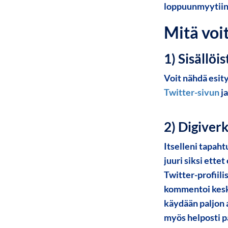
loppuunmyytiin.
Mitä voit
1) Sisällöi
Voit nähdä esit
Twitter-sivun
ja
2) Digiverk
Itselleni tapaht
juuri siksi ettet
Twitter-profiil
kommentoi kesku
käydään paljon 
myös helposti 