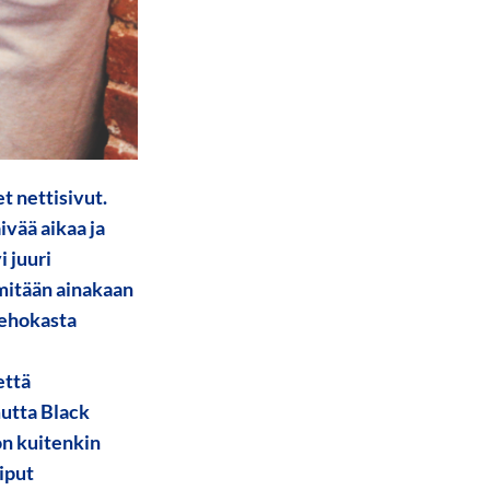
t nettisivut.
ivää aikaa ja
 juuri
 mitään ainakaan
tehokasta
että
 mutta Black
on kuitenkin
liput