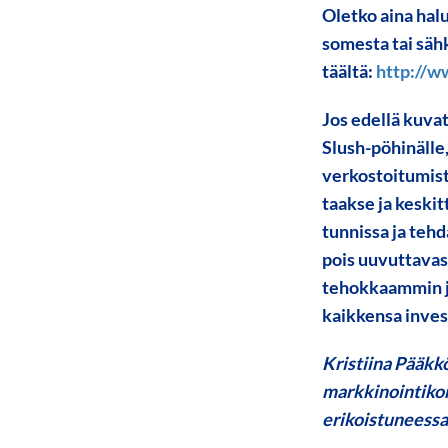
Oletko aina hal
somesta tai säh
täältä:
http://w
Jos edellä kuva
Slush-pöhinälle,
verkostoitumist
taakse ja keskit
tunnissa ja teh
pois uuvuttavas
tehokkaammin j
kaikkensa inves
Kristiina Pääkk
markkinointikon
erikoistuneess