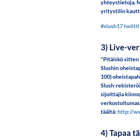
yhteystietoja. M
yritystilin kaut
#slush17 twiitit
3) Live-ve
"Pitäiskö sitten
Slushin oheistap
100) oheistapah
Slush-rekisterö
sijoittajia kiin
verkostoitumass
täältä:
http://w
4) Tapaa t