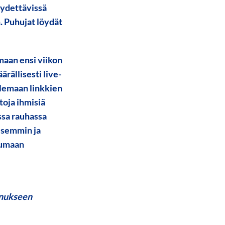
öydettävissä
. Puhujat löydät
maan ensi viikon
rällisesti live-
lemaan linkkien
toja ihmisiä
ssa rauhassa
isemmin ja
tumaan
nnukseen