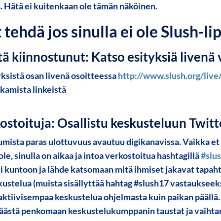
 Hätä ei kuitenkaan ole tämän näköinen.
 tehdä jos sinulla ei ole Slush-li
stä kiinnostunut: Katso esityksiä livenä
yksistä osan livenä osoitteessa
http://www.slush.org/live
kamista linkeistä
ostoituja: Osallistu keskusteluun Twitt
umista paras ulottuvuus avautuu digikanavissa. Vaikka et ol
 ole, sinulla on aikaa ja intoa verkostoitua hashtagillä
#slu
isi kuntoon ja lähde katsomaan mitä ihmiset jakavat tapah
stelua (muista sisällyttää hahtag #slush17 vastaukseeksi
aktiivisempaa keskustelua ohjelmasta kuin paikan päällä. 
päästä penkomaan keskustelukumppanin taustat ja vaiht