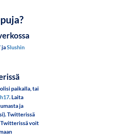
ppuja?
 verkossa
/
ja
Slushin
erissä
isi paikalla, tai
sh17
. Laita
tumasta ja
). Twitterissä
Twitterissä voit
amaan