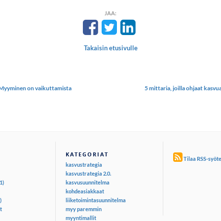
JAA:
Takaisin etusivulle
 Myyminen on vaikuttamista
5 mittaria, joilla ohjaat kasvu
KATEGORIAT
Tilaa RSS-syöt
kasvustrategia
kasvustrategia 2.0.
1)
kasvusuunnitelma
kohdeasiakkaat
)
liiketoimintasuunnitelma
t
myy paremmin
myyntimallit