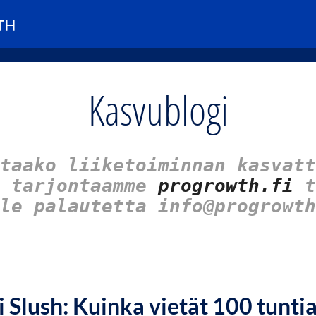
Kasvublogi
taako liiketoiminnan kasvatt
u tarjontaamme
progrowth.fi
t
le palautetta info@progrowth
 Slush: Kuinka vietät 100 tuntia