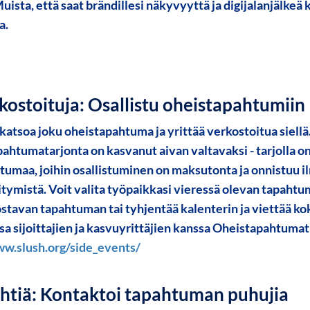
uista, että saat brändillesi näkyvyyttä ja digijalanjälkeä 
ta.
rkostoituja: Osallistu oheistapahtumiin
 katsoa joku oheistapahtuma ja yrittää verkostoitua siellä...
ahtumatarjonta on kasvanut aivan valtavaksi - tarjolla on y
tumaa, joihin osallistuminen on maksutonta ja onnistuu 
itymistä. Voit valita työpaikkasi vieressä olevan tapahtu
nostavan tapahtuman tai tyhjentää kalenterin ja viettää ko
a sijoittajien ja kasvuyrittäjien kanssa Oheistapahtumat
ww.slush.org/side_events/
ähtiä: Kontaktoi tapahtuman puhujia