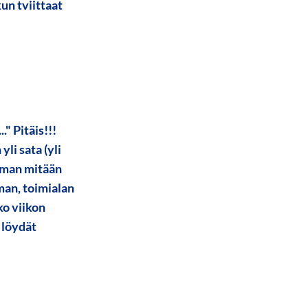
kun tviittaat
" Pitäis!!!
li sata (yli
ilman mitään
man, toimialan
ko viikon
 löydät