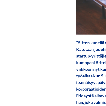
"Sitten kun tää 
Katotaan jos ehi
startup-yrittäji
kumppani Britei
viikkoon nyt ku
työaikaa kun Sl
itsenäisyyspäivä
korporaatioiden v
Fridaystä alkava
hän, joka valmis