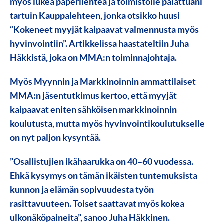
myös lukea paperilehteä ja toimistolle palattuani
tartuin Kauppalehteen, jonka otsikko huusi
“Kokeneet myyjät kaipaavat valmennusta myös
hyvinvointiin”. Artikkelissa haastateltiin
Juha
Häkkistä
, joka on MMA:n toiminnajohtaja.
Myös Myynnin ja Markkinoinnin ammattilaiset
MMA:n jäsentutkimus kertoo, että myyjät
kaipaavat eniten sähköisen markkinoinnin
koulutusta, mutta myös hyvinvointikoulutukselle
on nyt paljon kysyntää.
”Osallistujien ikähaarukka on 40–60 vuodessa.
Ehkä kysymys on tämän ikäisten tuntemuksista
kunnon ja elämän sopivuudesta työn
rasittavuuteen. Toiset saattavat myös kokea
ulkonäköpaineita”, sanoo Juha Häkkinen.