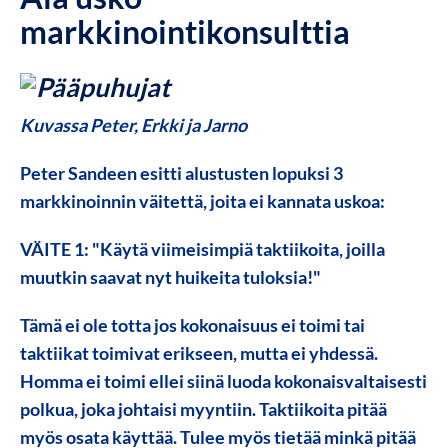
markkinointikonsulttia
Kuvassa Peter, Erkki ja Jarno
Peter Sandeen esitti alustusten lopuksi 3
markkinoinnin väitettä, joita ei kannata uskoa:
VÄITE 1: "Käytä viimeisimpiä taktiikoita, joilla
muutkin saavat nyt huikeita tuloksia!"
Tämä ei ole totta jos kokonaisuus ei toimi tai
taktiikat toimivat erikseen, mutta ei yhdessä.
Homma ei toimi ellei siinä luoda kokonaisvaltaisesti
polkua, joka johtaisi myyntiin. Taktiikoita pitää
myös osata käyttää. Tulee myös tietää minkä pitää