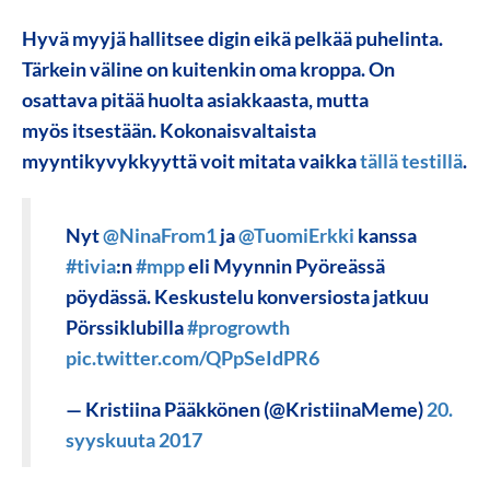
Hyvä myyjä hallitsee digin eikä pelkää puhelinta.
Tärkein väline on kuitenkin oma kroppa. On
osattava pitää huolta asiakkaasta, mutta
myös itsestään. Kokonaisvaltaista
myyntikyvykkyyttä voit mitata vaikka
tällä testillä
.
Nyt
@NinaFrom1
ja
@TuomiErkki
kanssa
#tivia
:n
#mpp
eli Myynnin Pyöreässä
pöydässä. Keskustelu konversiosta jatkuu
Pörssiklubilla
#progrowth
pic.twitter.com/QPpSeIdPR6
— Kristiina Pääkkönen (@KristiinaMeme)
20.
syyskuuta 2017