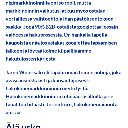
digimarkkinoinnilla on iso rooli, mutta
markkinoinnin vaikutus jatkuu myös ostajan
vertaillessa vaihtoehtoja ihan päätöksentekoon
saakka. Jopa 90% B2B-ostajista googlettaa jossain
vaiheessa hakuprosessia. On hankalla tapella
kaupoista enää jos asiakas googlettaa tapaamisen
jälkeen ja löytää kolme kilpailijaamme
hakutulosten kärjestä.
Jarno Wuorisalo oli tapahtuman toinen puhuja, joka
avasi ansiokkaasti ja kansantajuisesti
hakukonemarkkinoinnin merkitystä.
Hakukonemarkkinointia tehdään sisällöillä ja se
tapahtuu hitaasti. Jos on kiire, hakukonemainonta
auttaa.
Älä usko