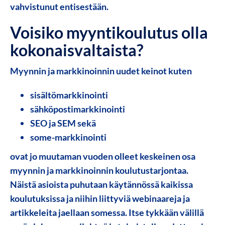
vahvistunut entisestään.
Voisiko myyntikoulutus olla
kokonaisvaltaista?
Myynnin ja markkinoinnin uudet keinot kuten
sisältömarkkinointi
sähköpostimarkkinointi
SEO ja SEM sekä
some-markkinointi
ovat jo muutaman vuoden olleet keskeinen osa
myynnin ja markkinoinnin koulutustarjontaa.
Näistä asioista puhutaan käytännössä kaikissa
koulutuksissa ja niihin liittyviä webinaareja ja
artikkeleita jaellaan somessa. Itse tykkään välillä