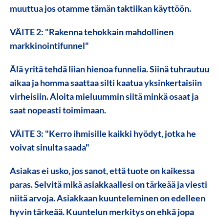
muuttua jos otamme tämän taktiikan käyttöön.
VÄITE 2: "Rakenna tehokkain mahdollinen
markkinointifunnel"
Älä yritä tehdä liian hienoa funnelia. Siinä tuhrautuu
aikaa ja homma saattaa silti kaatua yksinkertaisiin
virheisiin. Aloita mieluummin siitä minkä osaat ja
saat nopeasti toimimaan.
VÄITE 3: "Kerro ihmisille kaikki hyödyt, jotka he
voivat sinulta saada"
Asiakas ei usko, jos sanot, että tuote on kaikessa
paras. Selvitä mikä asiakkaallesi on tärkeää ja viesti
niitä arvoja. Asiakkaan kuunteleminen on edelleen
hyvin tärkeää. Kuuntelun merkitys on ehkä jopa