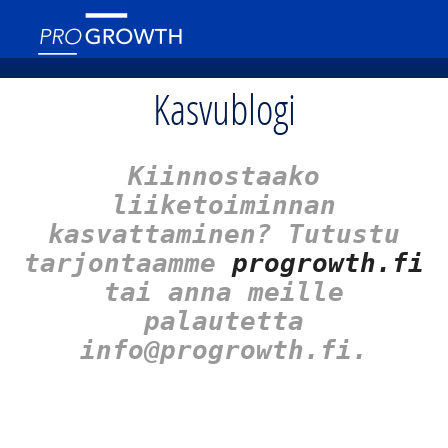
Kasvublogi
Kiinnostaako
liiketoiminnan
kasvattaminen? Tutustu
tarjontaamme
progrowth.fi
tai anna meille
palautetta
info@progrowth.fi.