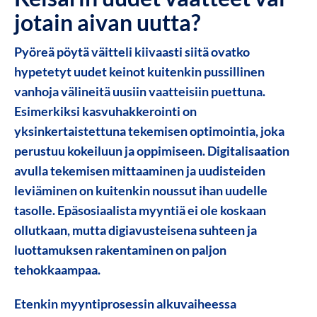
jotain aivan uutta?
Pyöreä pöytä väitteli kiivaasti siitä ovatko
hypetetyt uudet keinot kuitenkin pussillinen
vanhoja välineitä uusiin vaatteisiin puettuna.
Esimerkiksi kasvuhakkerointi on
yksinkertaistettuna tekemisen optimointia, joka
perustuu kokeiluun ja oppimiseen. Digitalisaation
avulla tekemisen mittaaminen ja uudisteiden
leviäminen on kuitenkin noussut ihan uudelle
tasolle. Epäsosiaalista myyntiä ei ole koskaan
ollutkaan, mutta digiavusteisena suhteen ja
luottamuksen rakentaminen on paljon
tehokkaampaa.
Etenkin myyntiprosessin alkuvaiheessa