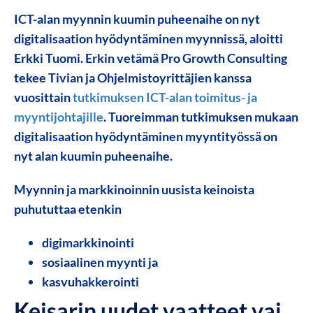
ICT-alan myynnin kuumin puheenaihe on nyt
digitalisaation hyödyntäminen myynnissä, aloitti
Erkki Tuomi. Erkin vetämä Pro Growth Consulting
tekee Tivian ja Ohjelmistoyrittäjien kanssa
vuosittain
tutkimuksen ICT-alan toimitus- ja
myyntijohtajille
. Tuoreimman tutkimuksen mukaan
digitalisaation hyödyntäminen myyntityössä on
nyt alan kuumin puheenaihe.
Myynnin ja markkinoinnin uusista keinoista
puhututtaa etenkin
digimarkkinointi
sosiaalinen myynti ja
kasvuhakkerointi
Keisarin uudet vaatteet vai