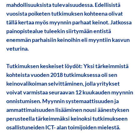
mahdollisuuksista tulevaisuudessa. Edellisistä
vuosista poiketen tutkimuksen kohteena olivat
tällä kertaa myös myynnin parhaat keinot. Jatkossa
painopistealue tuleekin siirtymään entistä
enemmän parhaisiin keinoihin eli
myyntiin kasvun
veturina
.
Tutkimuksen keskeiset löydöt:
Yksi tärkeimmistä
kohteista vuoden 2018 tutkimuksessa oli sen
keinovalikoiman selvittäminen, jolla yritykset
voivat varmistaa seuraavan 12 kuukauden myynnin
onnistumisen.
Myynnin systemaattisuuden ja
ammattimaisuuden lisääminen
nousi äänestyksen
perusteella tärkeimmäksi keinoksi tutkimukseen
osallistuneiden ICT- alan toimijoiden mielestä.