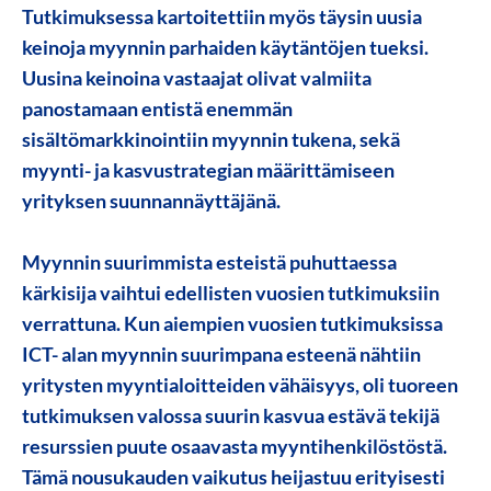
Tutkimuksessa kartoitettiin myös täysin uusia
keinoja myynnin parhaiden käytäntöjen tueksi.
Uusina keinoina vastaajat olivat valmiita
panostamaan entistä enemmän
sisältömarkkinointiin myynnin tukena, sekä
myynti- ja kasvustrategian määrittämiseen
yrityksen suunnannäyttäjänä.
Myynnin suurimmista esteistä puhuttaessa
kärkisija vaihtui edellisten vuosien tutkimuksiin
verrattuna. Kun aiempien vuosien tutkimuksissa
ICT- alan myynnin suurimpana esteenä nähtiin
yritysten myyntialoitteiden vähäisyys, oli tuoreen
tutkimuksen valossa suurin kasvua estävä tekijä
resurssien puute osaavasta myyntihenkilöstöstä
.
Tämä nousukauden vaikutus heijastuu erityisesti