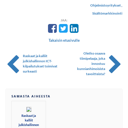
Ohjelmistoyritykset
,
Sisältömarkkinointi
JAA:
Takaisin etusivulle
Oletko osaava
Raskaat ja kalliit
tiimipelaaja, joka
julkishallinnon ICT-
innostuu
kilpailutukset toimivat
kunnianhimoisista
surkeasti
tavoitteista?
SAMASTA AIHEESTA
Raskaat ja
kalliit
julkishallinnon