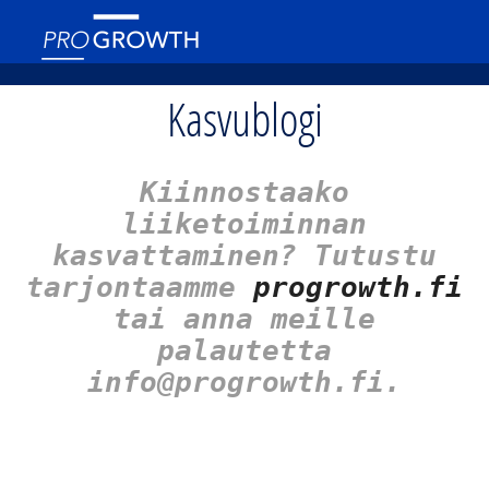
Kasvublogi
Kiinnostaako
liiketoiminnan
kasvattaminen? Tutustu
tarjontaamme
progrowth.fi
tai anna meille
palautetta
info@progrowth.fi.