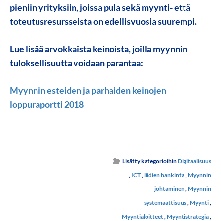
pieniin yrityksiin, joissa pula sekä myynti- että
toteutusresursseista on edellisvuosia suurempi.
Lue lisää arvokkaista keinoista, joilla myynnin
tuloksellisuutta voidaan parantaa:
Myynnin esteiden ja parhaiden keinojen
loppuraportti 2018
Lisätty kategorioihin
Digitaalisuus
,
ICT
,
liidien hankinta
,
Myynnin
johtaminen
,
Myynnin
systemaattisuus
,
Myynti
,
Myyntialoitteet
,
Myyntistrategia
,