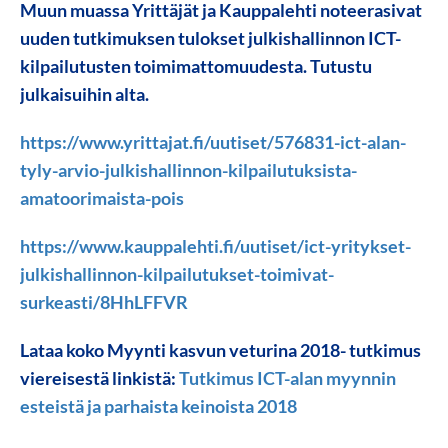
Muun muassa Yrittäjät ja Kauppalehti noteerasivat
uuden tutkimuksen tulokset julkishallinnon ICT-
kilpailutusten toimimattomuudesta. Tutustu
julkaisuihin alta.
https://www.yrittajat.fi/uutiset/576831-ict-alan-
tyly-arvio-julkishallinnon-kilpailutuksista-
amatoorimaista-pois
https://www.kauppalehti.fi/uutiset/ict-yritykset-
julkishallinnon-kilpailutukset-toimivat-
surkeasti/8HhLFFVR
Lataa koko Myynti kasvun veturina 2018- tutkimus
viereisestä linkistä:
Tutkimus ICT-alan myynnin
esteistä ja parhaista keinoista 2018