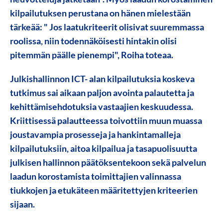
kilpailutuksen perustana
on hänen mielestään
tärkeää: " Jos laatukriteerit olisivat suuremmassa
roolissa, niin todennäköisesti hintakin olisi
pitemmän päälle pienempi", Roiha toteaa.
Julkishallinnon ICT- alan kilpailutuksia koskeva
tutkimus sai aikaan paljon avointa palautetta ja
kehittämisehdotuksia vastaajien keskuudessa.
Kriittisessä palautteessa toivottiin muun muassa
joustavampia prosesseja ja hankintamalleja
kilpailutuksiin
,
aitoa kilpailua ja tasapuolisuutta
julkisen hallinnon päätöksentekoon
sekä
palvelun
laadun korostamista toimittajien valinnassa
tiukkojen ja etukäteen määritettyjen kriteerien
sijaan.