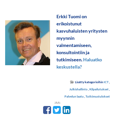
Erkki Tuomi on
erikoistunut
kasvuhaluisten yritysten
myynnin
valmentamiseen,
konsultointiin ja
tutkimiseen.
Haluatko
keskustella?
Lisätty kategorioihin
ICT
,
Julkishallinto
,
Kilpailutukset
,
Palvelun laatu
,
Tutkimustulokset
JAA: