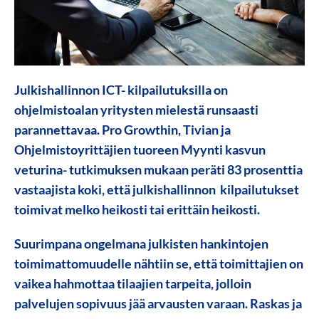
Julkishallinnon ICT- kilpailutuksilla on
ohjelmistoalan yritysten mielestä runsaasti
parannettavaa. Pro Growthin, Tivian ja
Ohjelmistoyrittäjien tuoreen Myynti kasvun
veturina- tutkimuksen mukaan peräti 83 prosenttia
vastaajista koki, että
julkishallinnon kilpailutukset
toimivat melko heikosti tai erittäin heikosti.
Suurimpana ongelmana julkisten hankintojen
toimimattomuudelle nähtiin se, että
toimittajien on
vaikea hahmottaa tilaajien tarpeita,
jolloin
palvelujen sopivuus jää arvausten varaan. Raskas ja