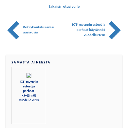
Takaisin etusivulle
ICT- myynnin esteet ja
Rekrykoulutus avasi
parhaat käytännöt
uusia ovia
vuodelle 2018
SAMASTA AIHEESTA
ICT- myynnin
esteet ja
parhaat
käytännöt
vuodelle 2018