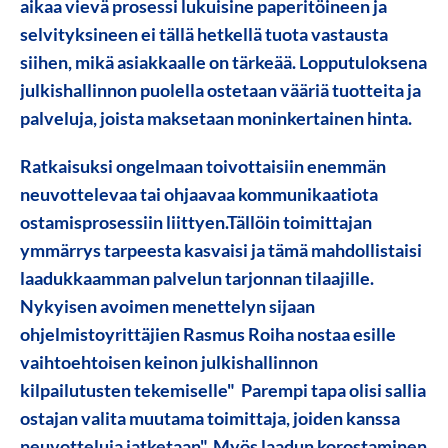
aikaa vievä prosessi lukuisine paperitöineen ja
selvityksineen ei tällä hetkellä tuota vastausta
siihen, mikä asiakkaalle on tärkeää. Lopputuloksena
julkishallinnon puolella ostetaan vääriä tuotteita ja
palveluja, joista maksetaan moninkertainen hinta.
Ratkaisuksi ongelmaan toivottaisiin
enemmän
neuvottelevaa tai ohjaavaa kommunikaatiota
ostamisprosessiin liittyen
.Tällöin toimittajan
ymmärrys tarpeesta kasvaisi ja tämä mahdollistaisi
laadukkaamman palvelun tarjonnan tilaajille.
Nykyisen avoimen menettelyn sijaan
ohjelmistoyrittäjien Rasmus Roiha nostaa esille
vaihtoehtoisen keinon julkishallinnon
kilpailutusten tekemiselle" Parempi tapa olisi sallia
ostajan valita muutama toimittaja, joiden kanssa
neuvotteluja jatketaan". Myös
laadun korostaminen