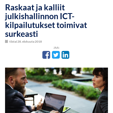
Raskaat ja kalliit
julkishallinnon ICT-
kilpailutukset toimivat
surkeasti
tiistai 28. elokuuta 2018
JAA: