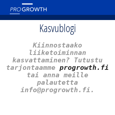
Kasvublogi
Kiinnostaako
liiketoiminnan
kasvattaminen? Tutustu
tarjontaamme
progrowth.fi
tai anna meille
palautetta
info@progrowth.fi.