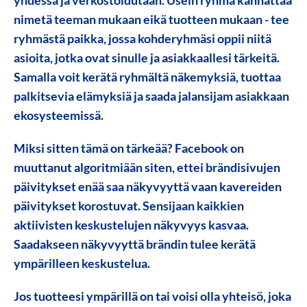
nimetä teeman mukaan eikä tuotteen mukaan - tee
ryhmästä paikka, jossa kohderyhmäsi oppii niitä
asioita, jotka ovat sinulle ja asiakkaallesi tärkeitä.
Samalla voit kerätä ryhmältä näkemyksiä, tuottaa
palkitsevia elämyksiä ja saada jalansijam asiakkaan
ekosysteemissä.
Miksi sitten tämä on tärkeää? Facebook on
muuttanut algoritmiään siten, ettei brändisivujen
päivitykset enää saa näkyvyyttä vaan kavereiden
päivitykset korostuvat. Sensijaan kaikkien
aktiivisten keskustelujen näkyvyys kasvaa.
Saadakseen näkyvyyttä brändin tulee kerätä
ympärilleen keskustelua.
Jos tuotteesi ympärillä on tai voisi olla yhteisö, joka