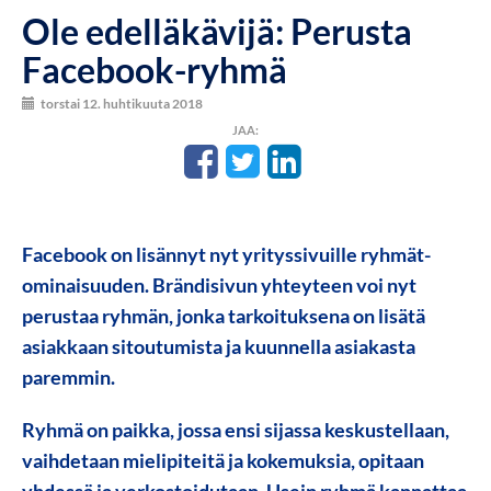
Ole edelläkävijä: Perusta
Facebook-ryhmä
torstai 12. huhtikuuta 2018
JAA:
Facebook on lisännyt nyt yrityssivuille ryhmät-
ominaisuuden. Brändisivun yhteyteen voi nyt
perustaa ryhmän, jonka tarkoituksena on lisätä
asiakkaan sitoutumista ja kuunnella asiakasta
paremmin.
Ryhmä on paikka, jossa ensi sijassa keskustellaan,
vaihdetaan mielipiteitä ja kokemuksia, opitaan
yhdessä ja verkostoidutaan. Usein ryhmä kannattaa