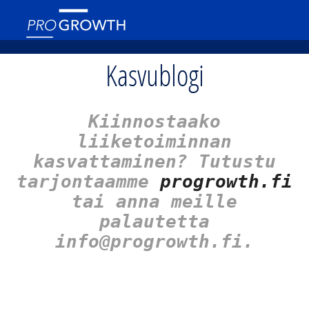
Kasvublogi
Kiinnostaako
liiketoiminnan
kasvattaminen? Tutustu
tarjontaamme
progrowth.fi
tai anna meille
palautetta
info@progrowth.fi.