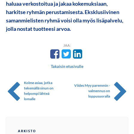
haluaa verkostoitua ja jakaa kokemuksiaan,
harkitse ryhmän perustamisesta. Eksklusiivinen
samanmielisten ryhmä voisi olla myös lisäpalvelu,
jolla nostat tuotteesi arvoa.
JAA:
Takaisin etusivulle
Kolme asiaa, jotka
Viides Myy paremmin -
tekemällä sinun on
valmennus on
helpompi lähteä
loppusuoralla
lomalle
ARKISTO