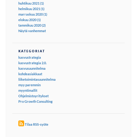
huhtikuu 2021 (1)
helmikuu 2021 (1)
marraskuu 2020 (1)
elokuu 2020 (1)
tammikuu 2020 (2)
Näytä vanhemmat
KATEGORIAT
kasvustrategia
kasvustrategia 2.0.
kasvusuunnitelma
kohdeasiakkaat
liiketoimintasuunnitelma
myy paremmin
myyntimallit
Ohjelmistoyritykset
Pro Growth Consulting
Tilaa RSS-syöte