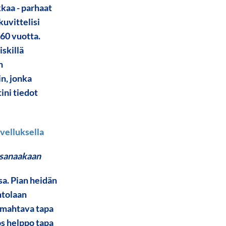
kaa - parhaat
kuvittelisi
 60 vuotta.
skillä
n
n, jonka
ini tiedot
a sanaakaan
sa. Pian heidän
intolaan
n mahtava tapa
ös helppo tapa