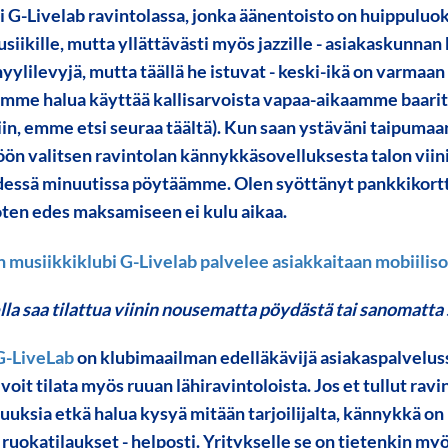
i G-Livelab ravintolassa, jonka äänentoisto on huippuluok
iikille, mutta yllättävästi myös jazzille - asiakaskunnan 
ylilevyjä, mutta täällä he istuvat - keski-ikä on varmaan
emme halua käyttää kallisarvoista vapaa-aikaamme baariti
in, emme etsi seuraa täältä). Kun saan ystäväni taipumaa
n valitsen ravintolan kännykkäsovelluksesta talon viini
viidessä minuutissa pöytäämme. Olen syöttänyt pankkikortt
oten edes maksamiseen ei kulu aikaa.
ella saa tilattua viinin nousematta pöydästä tai sanomatt
G-LiveLab
on klubimaailman edelläkävijä asiakaspalvelus
voit tilata myös ruuan lähiravintoloista. Jos et tullut rav
uuksia etkä halua kysyä mitään tarjoilijalta, kännykkä o
 ruokatilaukset - helposti. Yritykselle se on tietenkin my