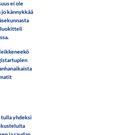
uus ei ole
ä jo kännykkää
 jäsekunnasta
luokitteli
ussa.
? Heikkeneekö
gistartupien
vanhanaikaista
matit
 tulla yhdeksi
skusteluita
sen ja raudan