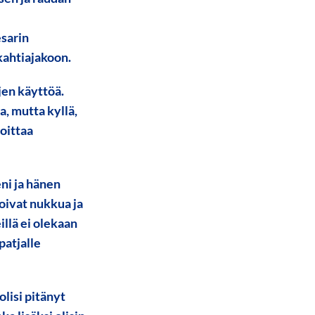
esarin
kahtiajakoon.
jen käyttöä.
a, mutta kyllä,
oittaa
eni ja hänen
oivat nukkua ja
llä ei olekaan
patjalle
lisi pitänyt