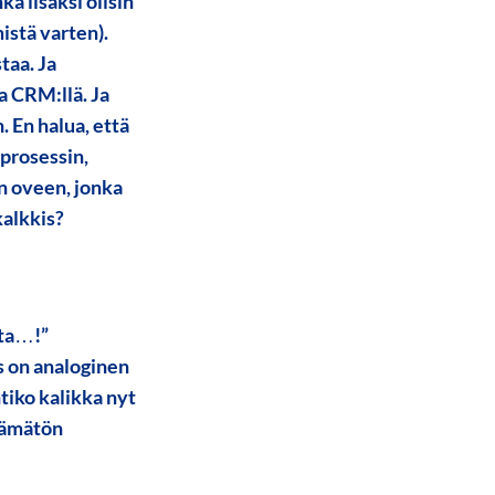
 lisäksi olisin
istä varten).
taa. Ja
Ja CRM:llä. Ja
n. En halua, että
 prosessin,
in oveen, jonka
kalkkis?
nta…!”
s on analoginen
tiko kalikka nyt
jäämätön