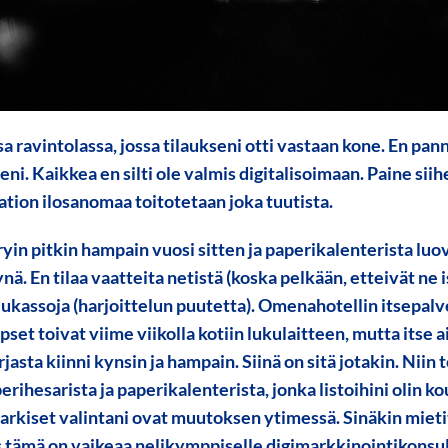
 ravintolassa, jossa tilaukseni otti vastaan kone. En pann
ni. Kaikkea en silti ole valmis digitalisoimaan. Paine sii
saation ilosanomaa toitotetaan joka tuutista.
ryin pitkin hampain vuosi sitten ja paperikalenterista lu
nä. En tilaa vaatteita netistä (koska pelkään, etteivät ne i
ukassoja (harjoittelun puutetta). Omenahotellin itsepalve
apset toivat viime viikolla kotiin lukulaitteen, mutta itse a
rjasta kiinni kynsin ja hampain. Siinä on sitä jotakin. Niin 
ihesarista ja paperikalenterista, jonka listoihini olin k
arkiset valintani ovat muutoksen ytimessä. Sinäkin mieti
 tämä on vaikeaa nelikymppiselle digimarkkinointikonsulti