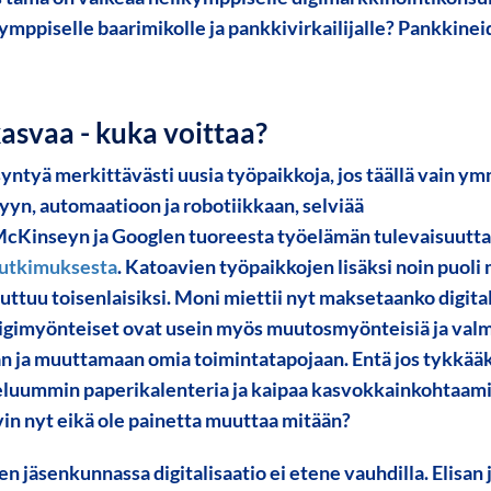
mppiselle baarimikolle ja pankkivirkailijalle? Pankkineidi
asvaa - kuka voittaa?
yntyä merkittävästi uusia työpaikkoja, jos täällä vain ym
yyn, automaatioon ja robotiikkaan, selviää
McKinseyn ja Googlen tuoreesta työelämän tulevaisuutta
utkimuksesta
. Katoavien työpaikkojen lisäksi noin puoli
tuu toisenlaisiksi. Moni miettii nyt maksetaanko digitali
Digimyönteiset ovat usein myös muutosmyönteisiä ja valm
 ja muuttamaan omia toimintatapojaan. Entä jos tykkääk
ieluummin paperikalenteria ja kaipaa kasvokkainkohtaamis
vin nyt eikä ole painetta muuttaa mitään?
n jäsenkunnassa digitalisaatio ei etene vauhdilla. Elisan