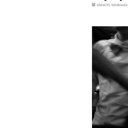
tiistai 31. lokakuut