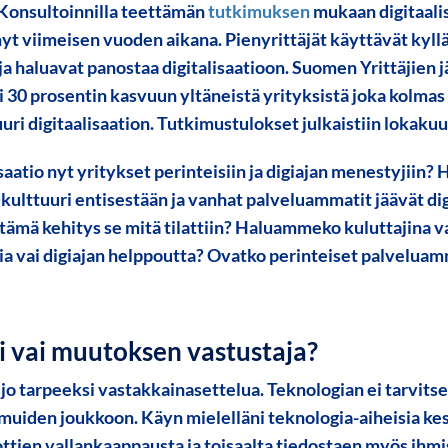
r Konsultoinnilla teettämän
tutkimuksen
mukaan digitaalis
yt viimeisen vuoden aikana. Pienyrittäjät käyttävät kyll
ja haluavat panostaa digitalisaatioon. Suomen Yrittäjien
 30 prosentin kasvuun yltäneistä yrityksistä joka kolmas 
uri digitaalisaation. Tutkimustulokset julkaistiin lokaku
saatio nyt yritykset perinteisiin ja digiajan menestyjiin
ulttuuri entisestään ja vanhat palveluammatit jäävät di
 tämä kehitys se mitä tilattiin? Haluammeko kuluttajina 
ia vai digiajan helppoutta? Ovatko perinteiset palveluam
i vai muutoksen vastustaja?
o tarpeeksi vastakkainasettelua. Teknologian ei tarvitse
muiden joukkoon. Käyn mielelläni teknologia-aiheisia ke
ttien vallankaappausta ja toisaalta tiedostaen myös ihmi