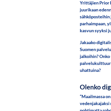
Yrittäjien Prio
juurikaan edenn
sähköposteihin 
parhaimpaan, yli
kasvun syyksi ju
Jakaako digitali
Suomen palveluk
jalkoihin? Onko
palvelukulttuur
uhattuina?
Olenko dig
“
Maailmassa on j
vedenjakajaksi 
pohtimatta robo