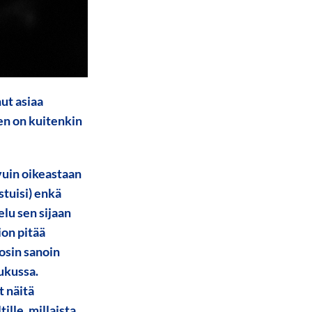
ut asiaa
hen on kuitenkin
ovuin oikeastaan
stuisi) enkä
lu sen sijaan
ion pitää
tosin sanoin
oukussa.
t näitä
lle, millaista