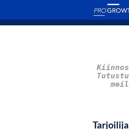
Kiinnos
Tutust
meil
Tarjoilij