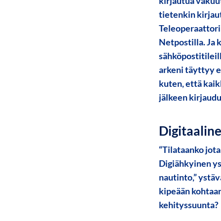
kirjautua vakuu
tietenkin kirja
Teleoperaattoril
Netpostilla. Ja k
sähköpostitileill
arkeni täyttyy e
kuten, että kaik
jälkeen kirjaud
Digitaalin
“Tilataanko jota
Digiähkyinen yst
nautinto,” ystäv
kipeään kohtaan
kehityssuunta?