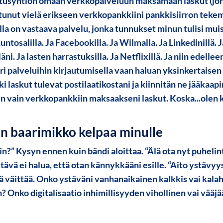
tusyhtiön omaan verkkopalveluun maksamaan laskut (jonka
utunut vielä erikseen verkkopankkiini pankkisiirron tekem
la on vastaava palvelu, jonka tunnukset minun tulisi muis
untosalilla. Ja Facebookilla. Ja Wilmalla. Ja Linkedinillä. 
äni. Ja lasten harrastuksilla. Ja Netflixillä. Ja niin edellee
ri palveluihin kirjautumisella vaan haluan yksinkertaisen
ki laskut tulevat postilaatikostani ja kiinnitän ne jääkaap
un vain verkkopankkiin maksaakseni laskut. Koska...olen 
en baarimikko kelpaa minulle
in?” Kysyn ennen kuin bändi aloittaa. “Älä ota nyt puheli
ävä ei halua, että otan kännykkääni esille. “Aito ystävyy
ä väittää. Onko ystäväni vanhanaikainen kalkkis vai kalah
? Onko digitalisaatio inhimillisyyden vihollinen vai vää