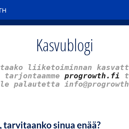
Kasvublogi
taako liiketoiminnan kasvatt
u tarjontaamme
progrowth.fi
t
le palautetta info@progrowth
a, tarvitaanko sinua enää?