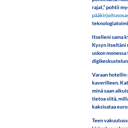
rajat,” pohtii m
pääkirjoitusosa
teknologiatoimi
Itselleni sama 
Kysyn itseltäni 
uskon monessa t
digikeskustelun
Varaan hotellin 
kaverilleen. Ka
minä saan aikui
tietoa siitä, m
kaksisataa eur
Teen vakuutusso