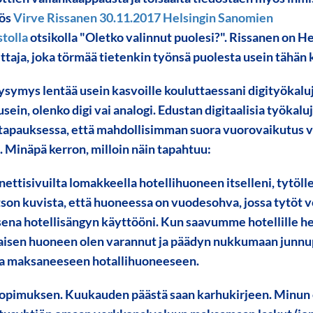
yös
Virve Rissanen
30.11.2017 Helsingin Sanomien
stolla
otsikolla "Oletko valinnut puolesi?". Rissanen on H
ttaja, joka törmää tietenkin työnsä puolesta usein tähän 
kysymys lentää usein kasvoille kouluttaessani digityökalu
usein, olenko digi vai analogi. Edustan digitaalisia työkaluj
apauksessa, että mahdollisimman suora vuorovaikutus v
. Minäpä kerron, milloin näin tapahtuu:
nettisivuilta lomakkeella hotellihuoneen itselleni, tytöll
tson kuvista, että huoneessa on vuodesohva, jossa tytöt v
sena hotellisängyn käyttööni. Kun saavumme hotellille hei
illaisen huoneen olen varannut ja päädyn nukkumaan junnu
oa maksaneeseen hotallihuoneeseen.
pimuksen. Kuukauden päästä saan karhukirjeen. Minun o