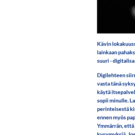
Kävin lokakuussa
lainkaan pahakse
suuri - digitali
Digilehteen siir
vasta tänä syksy
käytä itsepalvel
sopii minulle. L
perinteisestä ki
ennen myös paper
Ymmärrän, että 
kysymyksiä. Jos