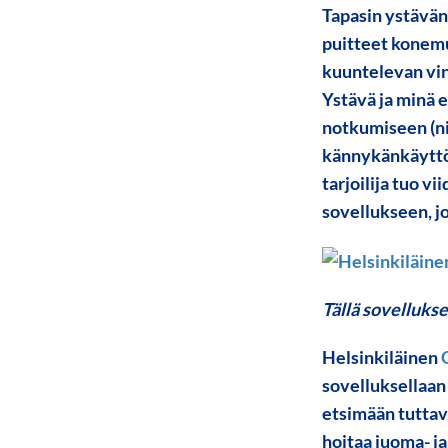
Tapasin ystävän
puitteet konemus
kuuntelevan viny
Ystävä ja minä 
notkumiseen (ni
kännykänkäyttöö
tarjoilija tuo 
sovellukseen, j
Tällä sovelluks
Helsinkiläinen
sovelluksellaan 
etsimään tuttav
hoitaa juoma- ja