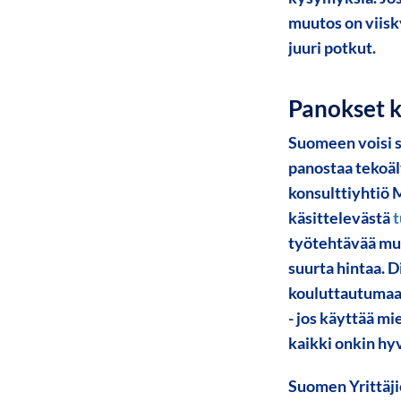
muutos on viisky
juuri potkut.
Panokset k
Suomeen voisi s
panostaa tekoäl
konsulttiyhtiö 
käsittelevästä
t
työtehtävää muut
suurta hintaa. 
kouluttautumaan
- jos käyttää m
kaikki onkin hy
Suomen Yrittäjie