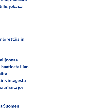
lle, joka sai
märrettäisiin
 miljoonaa
saatiosta liian
iita
in vintagesta
ia? Entä jos
 ja Suomen