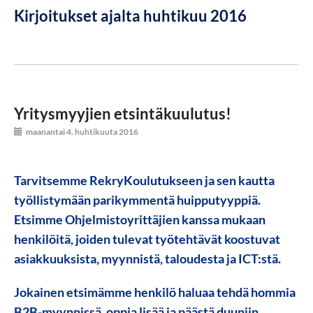
Kirjoitukset ajalta huhtikuu 2016
Yritysmyyjien etsintäkuulutus!
maanantai 4. huhtikuuta 2016
Tarvitsemme RekryKoulutukseen ja sen kautta
työllistymään parikymmentä huipputyyppiä.
Etsimme Ohjelmistoyrittäjien kanssa mukaan
henkilöitä, joiden tulevat työtehtävät koostuvat
asiakkuuksista, myynnistä, taloudesta ja ICT:stä.
Jokainen etsimämme henkilö haluaa tehdä hommia
B2B-myynnissä, oppia lisää ja päästä duuniin