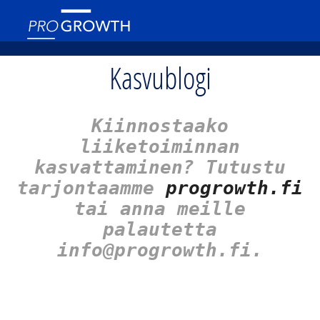
Kasvublogi
Kiinnostaako
liiketoiminnan
kasvattaminen? Tutustu
tarjontaamme
progrowth.fi
tai anna meille
palautetta
info@progrowth.fi.