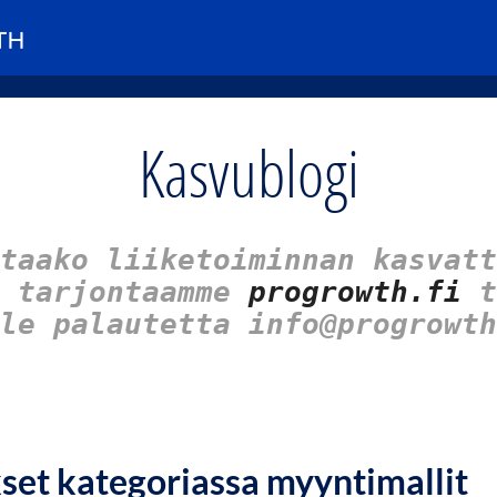
Kasvublogi
taako liiketoiminnan kasvatt
u tarjontaamme
progrowth.fi
t
le palautetta info@progrowth
kset kategoriassa myyntimallit