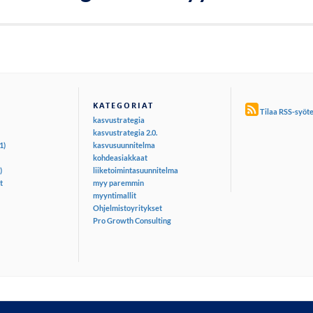
KATEGORIAT
Tilaa RSS-syöt
kasvustrategia
kasvustrategia 2.0.
1)
kasvusuunnitelma
kohdeasiakkaat
)
liiketoimintasuunnitelma
t
myy paremmin
myyntimallit
Ohjelmistoyritykset
Pro Growth Consulting