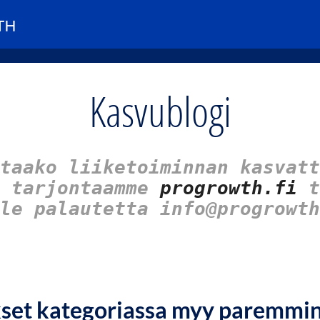
Kasvublogi
taako liiketoiminnan kasvatt
u tarjontaamme
progrowth.fi
t
le palautetta info@progrowth
kset kategoriassa myy paremmi