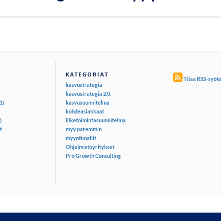
KATEGORIAT
Tilaa RSS-syöt
kasvustrategia
kasvustrategia 2.0.
1)
kasvusuunnitelma
kohdeasiakkaat
)
liiketoimintasuunnitelma
t
myy paremmin
myyntimallit
Ohjelmistoyritykset
Pro Growth Consulting