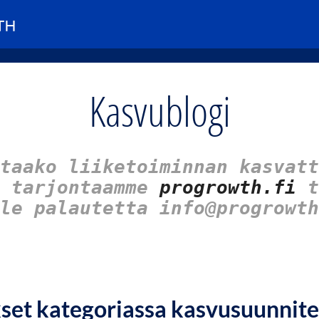
Kasvublogi
taako liiketoiminnan kasvatt
u tarjontaamme
progrowth.fi
t
le palautetta info@progrowth
kset kategoriassa kasvusuunnit