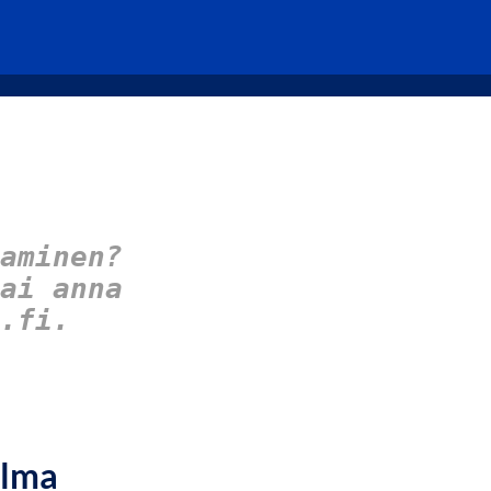
aminen?
ai anna
.fi.
elma