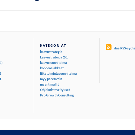
KATEGORIAT
Tilaa RSS-syöt
kasvustrategia
kasvustrategia 2.0.
1)
kasvusuunnitelma
kohdeasiakkaat
)
liiketoimintasuunnitelma
t
myy paremmin
myyntimallit
Ohjelmistoyritykset
Pro Growth Consulting