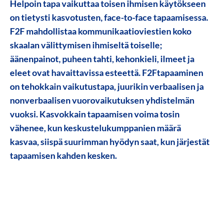
Helpoin tapa vaikuttaa toisen ihmisen käytökseen
on tietysti kasvotusten, face-to-face tapaamisessa.
F2F mahdollistaa kommunikaatioviestien koko
skaalan välittymisen ihmiseltä toiselle;
äänenpainot, puheen tahti, kehonkieli, ilmeet ja
eleet ovat havaittavissa esteettä. F2Ftapaaminen
on tehokkain vaikutustapa, juurikin verbaalisen ja
nonverbaalisen vuorovaikutuksen yhdistelmän
vuoksi. Kasvokkain tapaamisen voima tosin
vähenee, kun keskustelukumppanien määrä
kasvaa, siispä suurimman hyödyn saat, kun järjestät
tapaamisen kahden kesken.