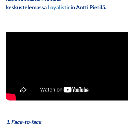
keskustelemassa
Loyalistic
in Antti Pietilä.
1. Face-to-face