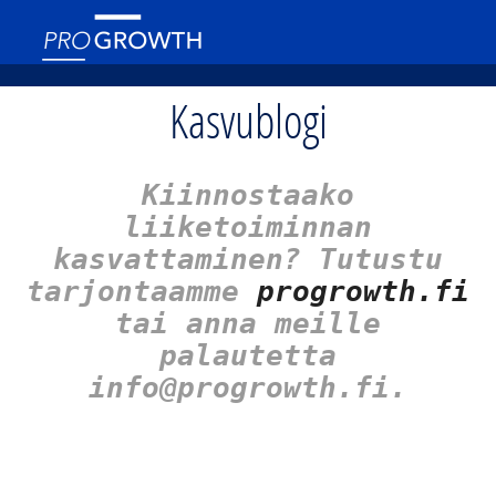
Kasvublogi
Kiinnostaako
liiketoiminnan
kasvattaminen? Tutustu
tarjontaamme
progrowth.fi
tai anna meille
palautetta
info@progrowth.fi.