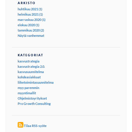
ARKISTO
huhtikuu 2021 (1)
helmikuu 2021 (1)
marraskuu 2020 (1)
elokuu 2020 (1)
tammikuu 2020 (2)
Näytä vanhemmat
KATEGORIAT
kasvustrategia
kasvustrategia 2.0.
kasvusuunnitelma
kohdeasiakkaat
liiketoimintasuunnitelma
myy paremmin
myyntimallit
Ohjelmistoyritykset
Pro Growth Consulting
Tilaa RSS-syöte