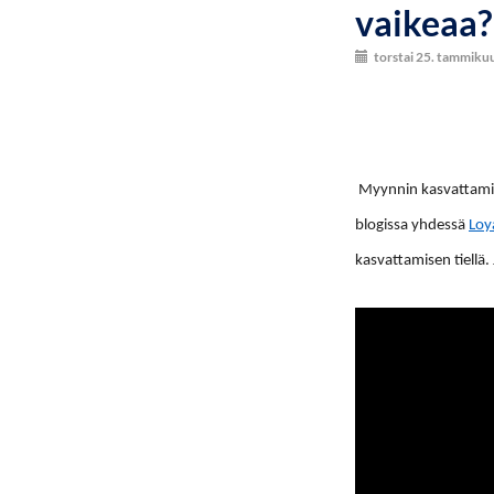
vaikeaa?
torstai 25. tammiku
Myynnin kasvattamine
blogissa yhdessä
Loya
kasvattamisen tiellä.