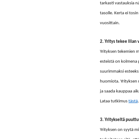
tarkasti vastauksia n
tasolle. Kerta ei tos
vuosittain.
2. Yritys tekee liia
Yrityksen tekemien 
esteistä on kolmena
suurimmaksi esteeksi
huomiota. Yrityksen m
ja saada kauppaa aikai
Lataa tutkimus
tästä
.
3. Yritykseltä puutt
Yrityksen on syytä 