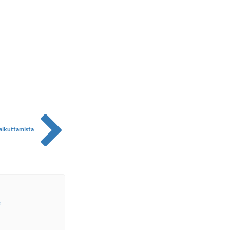
aikuttamista
e