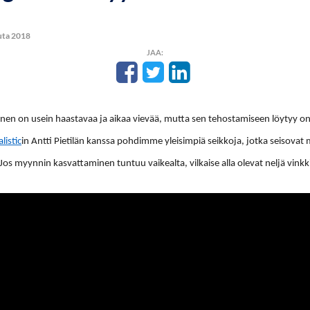
uta 2018
JAA:
n on usein haastavaa ja aikaa vievää, mutta sen tehostamiseen löytyy onn
listic
in Antti Pietilän kanssa pohdimme yleisimpiä seikkoja, jotka seisovat
 Jos myynnin kasvattaminen tuntuu vaikealta, vilkaise alla olevat neljä vinkk