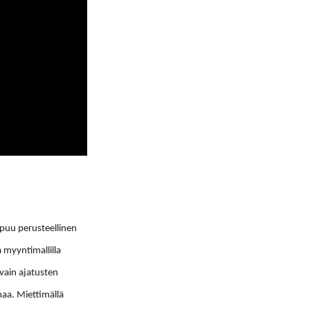
upuu perusteellinen
 myyntimallilla
vain ajatusten
maa. Miettimällä