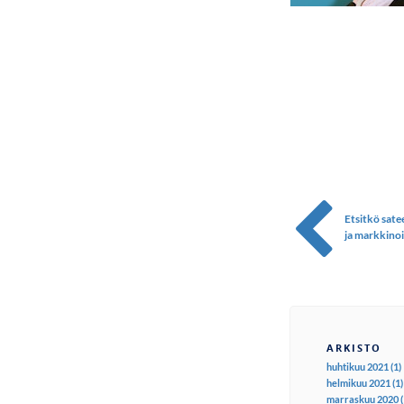
Etsitkö sate
ja markkinoi
ARKISTO
huhtikuu 2021 (1)
helmikuu 2021 (1)
marraskuu 2020 (