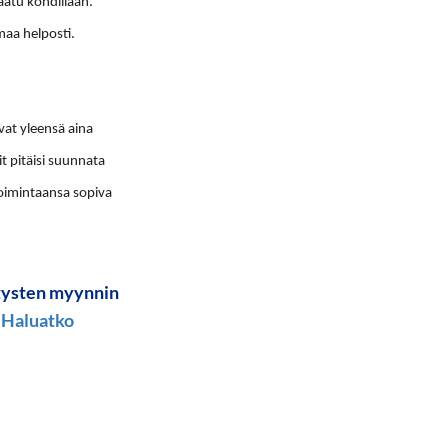
aatu kohdillaan.
aa helposti.
vat yleensä aina
t pitäisi suunnata
a toimintaansa sopiva
itysten myynnin
.
Haluatko