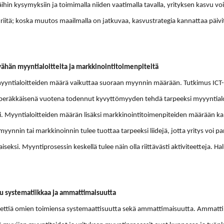
äihin kysymyksiin ja toimimalla niiden vaatimalla tavalla, yrityksen kasvu v
in riitä; koska muutos maailmalla on jatkuvaa, kasvustrategia kannattaa päivi
n vähän myyntialoitteita ja markkinointitoimenpiteitä
myyntialoitteiden määrä vaikuttaa suoraan myynnin määrään. Tutkimus ICT
 peräkkäisenä vuotena todennut kyvyttömyyden tehdä tarpeeksi myyyntialo
. Myyntialoitteiden määrän lisäksi markkinointitoimenpiteiden määrään ka
yynnin tai markkinoinnin tulee tuottaa tarpeeksi liidejä, jotta yritys voi 
seksi. Myyntiprosessin keskellä tulee näin olla riittävästi aktiviteetteja. Hal
uu systematiikkaa ja ammattimaisuutta
miettiä omien toimiensa systemaattisuutta sekä ammattimaisuutta. Ammatt