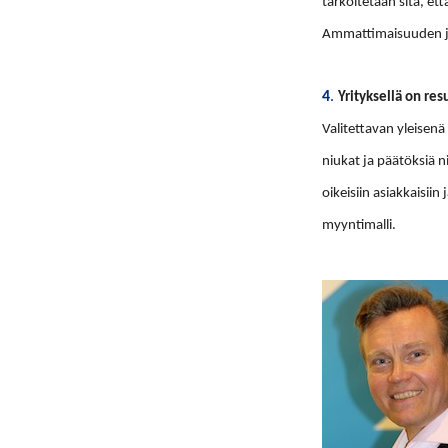
tarkoitetaan sitä, et
Ammattimaisuuden ja
4
.
Yrityksellä on res
Valitettavan yleisenä
niukat ja päätöksiä n
oikeisiin asiakkaisiin
myyntimalli.