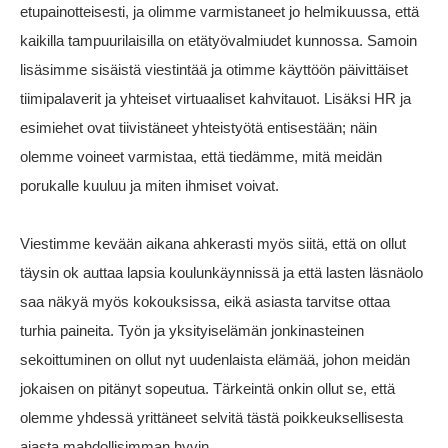
etupainotteisesti, ja olimme varmistaneet jo helmikuussa, että
kaikilla tampuurilaisilla on etätyövalmiudet kunnossa. Samoin
lisäsimme sisäistä viestintää ja otimme käyttöön päivittäiset
tiimipalaverit ja yhteiset virtuaaliset kahvitauot. Lisäksi HR ja
esimiehet ovat tiivistäneet yhteistyötä entisestään; näin
olemme voineet varmistaa, että tiedämme, mitä meidän
porukalle kuuluu ja miten ihmiset voivat.
Viestimme kevään aikana ahkerasti myös siitä, että on ollut
täysin ok auttaa lapsia koulunkäynnissä ja että lasten läsnäolo
saa näkyä myös kokouksissa, eikä asiasta tarvitse ottaa
turhia paineita. Työn ja yksityiselämän jonkinasteinen
sekoittuminen on ollut nyt uudenlaista elämää, johon meidän
jokaisen on pitänyt sopeutua. Tärkeintä onkin ollut se, että
olemme yhdessä yrittäneet selvitä tästä poikkeuksellisesta
ajasta mahdollisimman hyvin.