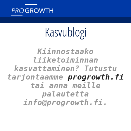
Kasvublogi
Kiinnostaako
liiketoiminnan
kasvattaminen? Tutustu
tarjontaamme
progrowth.fi
tai anna meille
palautetta
info@progrowth.fi.