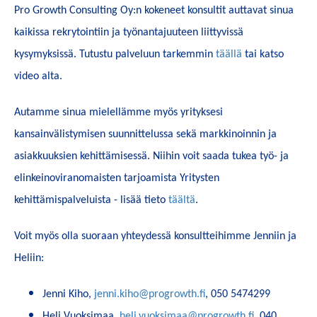
Pro Growth Consulting Oy:n kokeneet konsultit auttavat sinua
kaikissa rekrytointiin ja työnantajuuteen liittyvissä
kysymyksissä. Tutustu palveluun tarkemmin
täällä
tai katso
video alta.
Autamme sinua mielellämme myös yrityksesi
kansainvälistymisen suunnittelussa sekä markkinoinnin ja
asiakkuuksien kehittämisessä. Niihin voit saada tukea työ- ja
elinkeinoviranomaisten tarjoamista Yritysten
kehittämispalveluista - lisää tieto
täältä
.
Voit myös olla suoraan yhteydessä konsultteihimme Jenniin ja
Heliin:
Jenni Kiho,
jenni.kiho@progrowth.fi
, 050 5474299
Heli Vuoksimaa,
heli.vuoksimaa@progrowth.fi
, 040