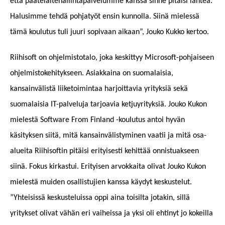
että päätelaitehallintapalvelumme kanssa sinne pitäisi lähteä.
Halusimme tehdä pohjatyöt ensin kunnolla. Siinä mielessä
tämä koulutus tuli juuri sopivaan aikaan”, Jouko Kukko kertoo.
Riihisoft on ohjelmistotalo, joka keskittyy Microsoft-pohjaiseen
ohjelmistokehitykseen. Asiakkaina on suomalaisia,
kansainvälistä liiketoimintaa harjoittavia yrityksiä sekä
suomalaisia IT-palveluja tarjoavia ketjuyrityksiä. Jouko Kukon
mielestä Software From Finland -koulutus antoi hyvän
käsityksen siitä, mitä kansainvälistyminen vaatii ja mitä osa-
alueita Riihisoftin pitäisi erityisesti kehittää onnistuakseen
siinä. Fokus kirkastui. Erityisen arvokkaita olivat Jouko Kukon
mielestä muiden osallistujien kanssa käydyt keskustelut.
”Yhteisissä keskusteluissa oppi aina toisilta jotakin, sillä
yritykset olivat vähän eri vaiheissa ja yksi oli ehtinyt jo kokeilla