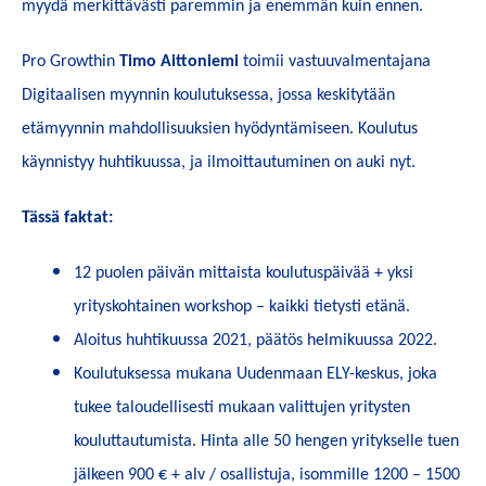
myydä merkittävästi paremmin ja enemmän kuin ennen.
Pro Growthin
Timo Aittoniemi
toimii vastuuvalmentajana
Digitaalisen myynnin koulutuksessa, jossa keskitytään
etämyynnin mahdollisuuksien hyödyntämiseen. Koulutus
käynnistyy huhtikuussa, ja ilmoittautuminen on auki nyt.
Tässä faktat:
12 puolen päivän mittaista koulutuspäivää + yksi
yrityskohtainen workshop – kaikki tietysti etänä.
Aloitus huhtikuussa 2021, päätös helmikuussa 2022.
Koulutuksessa mukana Uudenmaan ELY-keskus, joka
tukee taloudellisesti mukaan valittujen yritysten
kouluttautumista. Hinta alle 50 hengen yritykselle tuen
jälkeen 900 € + alv / osallistuja, isommille 1200 – 1500