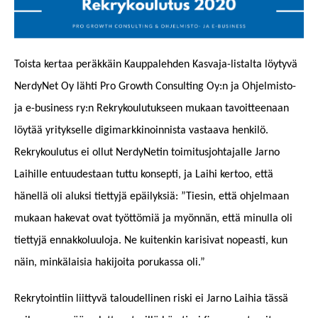
Toista kertaa peräkkäin Kauppalehden Kasvaja-listalta löytyvä
NerdyNet Oy lähti Pro Growth Consulting Oy:n ja Ohjelmisto-
ja e-business ry:n Rekrykoulutukseen mukaan tavoitteenaan
löytää yritykselle digimarkkinoinnista vastaava henkilö.
Rekrykoulutus ei ollut NerdyNetin toimitusjohtajalle Jarno
Laihille entuudestaan tuttu konsepti, ja Laihi kertoo, että
hänellä oli aluksi tiettyjä epäilyksiä: ”Tiesin, että ohjelmaan
mukaan hakevat ovat työttömiä ja myönnän, että minulla oli
tiettyjä ennakkoluuloja. Ne kuitenkin karisivat nopeasti, kun
näin, minkälaisia hakijoita porukassa oli.”
Rekrytointiin liittyvä taloudellinen riski ei Jarno Laihia tässä