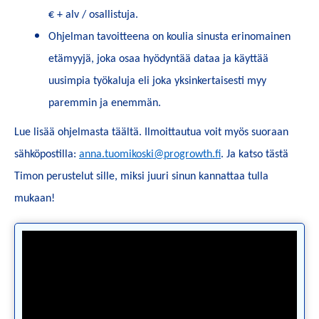
€ + alv / osallistuja.
Ohjelman tavoitteena on koulia sinusta erinomainen
etämyyjä, joka osaa hyödyntää dataa ja käyttää
uusimpia työkaluja eli joka yksinkertaisesti myy
paremmin ja enemmän.
Lue lisää ohjelmasta täältä. Ilmoittautua voit myös suoraan
sähköpostilla:
anna.tuomikoski@progrowth.fi
. Ja katso tästä
Timon perustelut sille, miksi juuri sinun kannattaa tulla
mukaan!