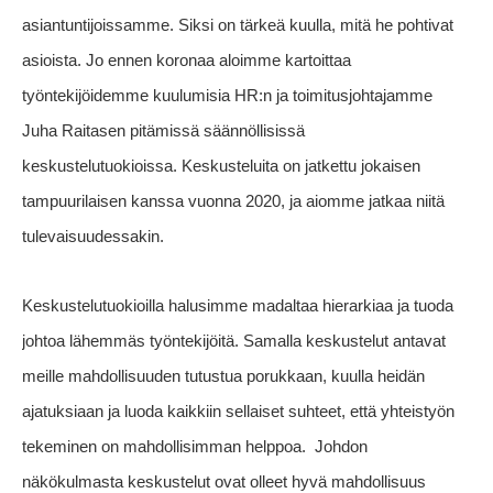
asiantuntijoissamme. Siksi on tärkeä kuulla, mitä he pohtivat
asioista. Jo ennen koronaa aloimme kartoittaa
työntekijöidemme kuulumisia HR:n ja toimitusjohtajamme
Juha Raitasen pitämissä säännöllisissä
keskustelutuokioissa. Keskusteluita on jatkettu jokaisen
tampuurilaisen kanssa vuonna 2020, ja aiomme jatkaa niitä
tulevaisuudessakin.
Keskustelutuokioilla halusimme madaltaa hierarkiaa ja tuoda
johtoa lähemmäs työntekijöitä. Samalla keskustelut antavat
meille mahdollisuuden tutustua porukkaan, kuulla heidän
ajatuksiaan ja luoda kaikkiin sellaiset suhteet, että yhteistyön
tekeminen on mahdollisimman helppoa.
Johdon
näkökulmasta keskustelut ovat olleet hyvä mahdollisuus