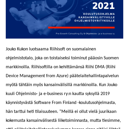
Jouko Kukon luotsaama Riihisoft on suomalainen
ohjelmistotalo, joka on toistaiseksi toiminut pääosin Suomen
markkinoilla. Riihisoftilla on kehittämänsä Riihi DMA (Riihi
Device Management from Azure) päätelaitehallintapalvelun
myötä tähtäin myös kansainvälisillä markkinoilla. Kun Jouko
kuuli Ohjelmisto- ja e-business ry:n kautta syksyllä 2019
käynnistyvästä Software From Finland -koulutusohjelmasta,
hän tarttui heti tilaisuuteen. ”Meillä ei ollut vielä juurikaan
kokemusta kansainvälisestä liiketoiminnasta, mutta tiesimme,