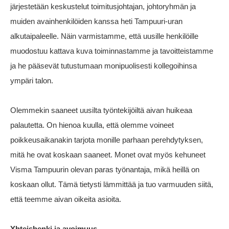
järjestetään keskustelut toimitusjohtajan, johtoryhmän ja
muiden avainhenkilöiden kanssa heti Tampuuri-uran
alkutaipaleelle. Näin varmistamme, että uusille henkilöille
muodostuu kattava kuva toiminnastamme ja tavoitteistamme
ja he pääsevät tutustumaan monipuolisesti kollegoihinsa
ympäri talon.
Olemmekin saaneet uusilta työntekijöiltä aivan huikeaa
palautetta. On hienoa kuulla, että olemme voineet
poikkeusaikanakin tarjota monille parhaan perehdytyksen,
mitä he ovat koskaan saaneet. Monet ovat myös kehuneet
Visma Tampuurin olevan paras työnantaja, mikä heillä on
koskaan ollut. Tämä tietysti lämmittää ja tuo varmuuden siitä,
että teemme aivan oikeita asioita.
Yhteishenki ja avoimuus