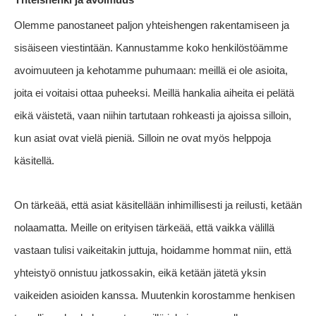
Olemme panostaneet paljon yhteishengen rakentamiseen ja
sisäiseen viestintään. Kannustamme koko henkilöstöämme
avoimuuteen ja kehotamme puhumaan: meillä ei ole asioita,
joita ei voitaisi ottaa puheeksi. Meillä hankalia aiheita ei pelätä
eikä väistetä, vaan niihin tartutaan rohkeasti ja ajoissa silloin,
kun asiat ovat vielä pieniä. Silloin ne ovat myös helppoja
käsitellä.
On tärkeää, että asiat käsitellään inhimillisesti ja reilusti, ketään
nolaamatta. Meille on erityisen tärkeää, että vaikka välillä
vastaan tulisi vaikeitakin juttuja, hoidamme hommat niin, että
yhteistyö onnistuu jatkossakin, eikä ketään jätetä yksin
vaikeiden asioiden kanssa.
Muutenkin korostamme henkisen