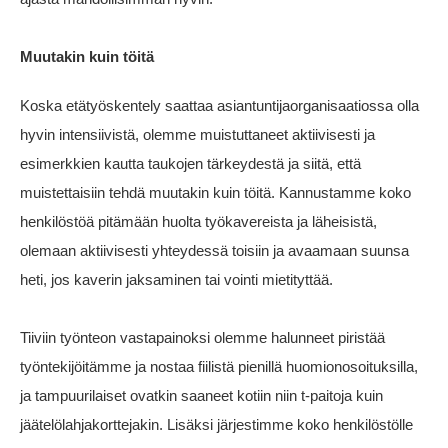
Muutakin kuin töitä
Koska etätyöskentely saattaa asiantuntijaorganisaatiossa olla
hyvin intensiivistä, olemme muistuttaneet aktiivisesti ja
esimerkkien kautta taukojen tärkeydestä ja siitä, että
muistettaisiin tehdä muutakin kuin töitä. Kannustamme koko
henkilöstöä pitämään huolta työkavereista ja läheisistä,
olemaan aktiivisesti yhteydessä toisiin ja avaamaan suunsa
heti, jos kaverin jaksaminen tai vointi mietityttää.
Tiiviin työnteon vastapainoksi olemme halunneet piristää
työntekijöitämme ja nostaa fiilistä pienillä huomionosoituksilla,
ja tampuurilaiset ovatkin saaneet kotiin niin t-paitoja kuin
jäätelölahjakorttejakin. Lisäksi järjestimme koko henkilöstölle