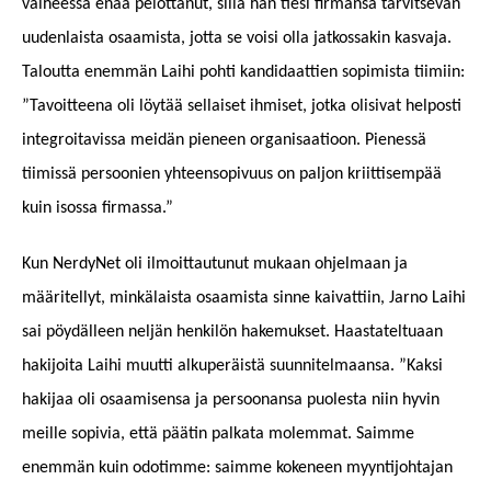
vaiheessa enää pelottanut, sillä hän tiesi firmansa tarvitsevan
uudenlaista osaamista, jotta se voisi olla jatkossakin kasvaja.
Taloutta enemmän Laihi pohti kandidaattien sopimista tiimiin:
”Tavoitteena oli löytää sellaiset ihmiset, jotka olisivat helposti
integroitavissa meidän pieneen organisaatioon. Pienessä
tiimissä persoonien yhteensopivuus on paljon kriittisempää
kuin isossa firmassa.”
Kun NerdyNet oli ilmoittautunut mukaan ohjelmaan ja
määritellyt, minkälaista osaamista sinne kaivattiin, Jarno Laihi
sai pöydälleen neljän henkilön hakemukset. Haastateltuaan
hakijoita Laihi muutti alkuperäistä suunnitelmaansa.
”Kaksi
hakijaa oli osaamisensa ja persoonansa puolesta niin hyvin
meille sopivia, että päätin palkata molemmat. Saimme
enemmän kuin odotimme: saimme kokeneen myyntijohtajan