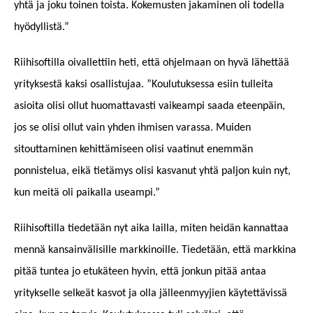
yhtä ja joku toinen toista. Kokemusten jakaminen oli todella
hyödyllistä.”
Riihisoftilla oivallettiin heti, että ohjelmaan on hyvä lähettää
yrityksestä kaksi osallistujaa. ”Koulutuksessa esiin tulleita
asioita olisi ollut huomattavasti vaikeampi saada eteenpäin,
jos se olisi ollut vain yhden ihmisen varassa. Muiden
sitouttaminen kehittämiseen olisi vaatinut enemmän
ponnistelua, eikä tietämys olisi kasvanut yhtä paljon kuin nyt,
kun meitä oli paikalla useampi.”
Riihisoftilla tiedetään nyt aika lailla, miten heidän kannattaa
mennä kansainvälisille markkinoille. Tiedetään, että markkina
pitää tuntea jo etukäteen hyvin, että jonkun pitää antaa
yritykselle selkeät kasvot ja olla jälleenmyyjien käytettävissä