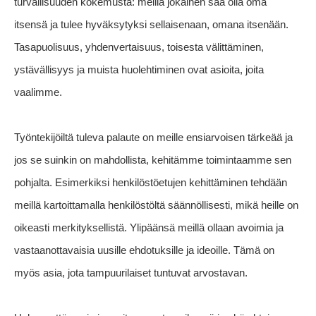
turvallisuuden kokemusta: meillä jokainen saa olla oma
itsensä ja tulee hyväksytyksi sellaisenaan, omana itsenään.
Tasapuolisuus, yhdenvertaisuus, toisesta välittäminen,
ystävällisyys ja muista huolehtiminen ovat asioita, joita
vaalimme.
Työntekijöiltä tuleva palaute on meille ensiarvoisen tärkeää ja
jos se suinkin on mahdollista, kehitämme toimintaamme sen
pohjalta. Esimerkiksi henkilöstöetujen kehittäminen tehdään
meillä kartoittamalla henkilöstöltä säännöllisesti, mikä heille on
oikeasti merkityksellistä. Ylipäänsä meillä ollaan avoimia ja
vastaanottavaisia uusille ehdotuksille ja ideoille. Tämä on
myös asia, jota tampuurilaiset tuntuvat arvostavan.