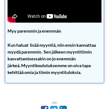
Myy paremmin ja enemmän
Kun haluat lisää myyntiä, niin ensin kannattaa
myydä paremmin. Sen jälkeen myyntitiimin
kasvattamisessakin on jo enemmän
järkeä. Myyntikoulutuksemme on oiva tapa
kehittää omia ja tiimin myyntituloksia.
JAA: