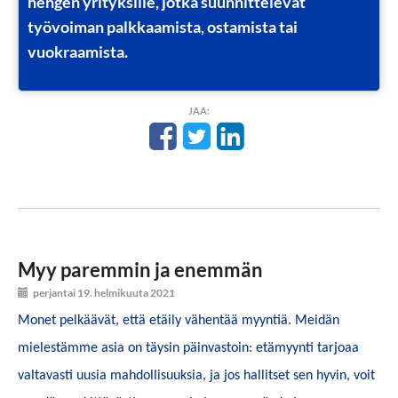
hengen yrityksille, jotka suunnittelevat
työvoiman palkkaamista, ostamista tai
vuokraamista.
JAA:
Myy paremmin ja enemmän
perjantai 19. helmikuuta 2021
Monet pelkäävät, että etäily vähentää myyntiä. Meidän
mielestämme asia on täysin päinvastoin: etämyynti tarjoaa
valtavasti uusia mahdollisuuksia, ja jos hallitset sen hyvin, voit