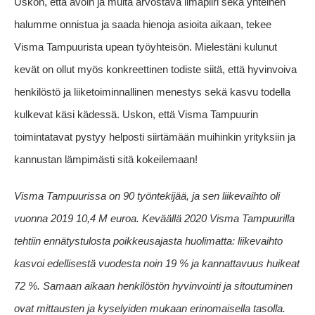
Uskon, että avoin ja muita arvostava ilmapiiri sekä yhteinen
halumme onnistua ja saada hienoja asioita aikaan, tekee
Visma Tampuurista upean työyhteisön. Mielestäni kulunut
kevät on ollut myös konkreettinen todiste siitä, että hyvinvoiva
henkilöstö ja liiketoiminnallinen menestys sekä kasvu todella
kulkevat käsi kädessä. Uskon, että Visma Tampuurin
toimintatavat pystyy helposti siirtämään muihinkin yrityksiin ja
kannustan lämpimästi sitä kokeilemaan!
Visma Tampuurissa on 90 työntekijää, ja sen liikevaihto oli
vuonna 2019 10,4 M euroa. Keväällä 2020
Visma Tampuurilla
tehtiin ennätystulosta poikkeusajasta huolimatta: liikevaihto
kasvoi edellisestä vuodesta noin 19 % ja kannattavuus huikeat
72 %.
Samaan aikaan henkilöstön hyvinvointi ja sitoutuminen
ovat mittausten ja kyselyiden mukaan erinomaisella tasolla.