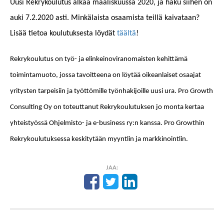
Uusi Rekrykoulutus alkaa maaliskuussa 2020, ja haku siihen on
auki 7.2.2020 asti. Minkälaista osaamista teillä kaivataan?
Lisää tietoa koulutuksesta löydät
täältä
!
Rekrykoulutus on työ- ja elinkeinoviranomaisten kehittämä
toimintamuoto, jossa tavoitteena on löytää oikeanlaiset osaajat
yritysten tarpeisiin ja työttömille työnhakijoille uusi ura. Pro Growth
Consulting Oy on toteuttanut Rekrykoulutuksen jo monta kertaa
yhteistyössä Ohjelmisto- ja e-business ry:n kanssa. Pro Growthin
Rekrykoulutuksessa keskitytään myyntiin ja markkinointiin.
JAA: