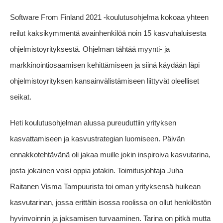
Software From Finland 2021 -koulutusohjelma kokoaa yhteen
reilut kaksikymmentä avainhenkilöä noin 15 kasvuhaluisesta
ohjelmistoyrityksestä. Ohjelman tähtää myynti- ja
markkinointiosaamisen kehittämiseen ja siinä käydään läpi
ohjelmistoyrityksen kansainvälistämiseen liittyvät oleelliset
seikat.
Heti koulutusohjelman alussa pureuduttiin yrityksen
kasvattamiseen ja kasvustrategian luomiseen. Päivän
ennakkotehtävänä oli jakaa muille jokin inspiroiva kasvutarina,
josta jokainen voisi oppia jotakin. Toimitusjohtaja Juha
Raitanen Visma Tampuurista toi oman yrityksensä huikean
kasvutarinan, jossa erittäin isossa roolissa on ollut henkilöstön
hyvinvoinnin ja jaksamisen turvaaminen. Tarina on pitkä mutta