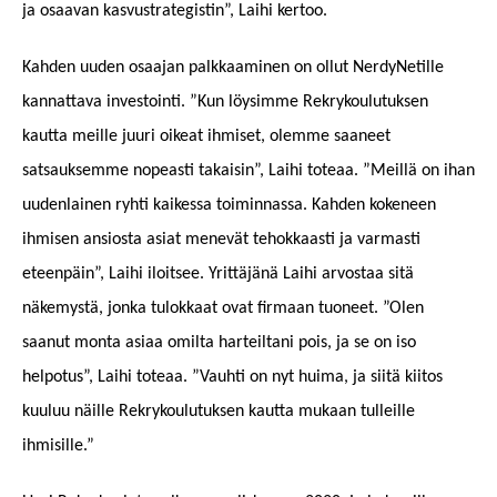
ja osaavan kasvustrategistin”
, Laihi kertoo.
Kahden uuden osaajan palkkaaminen on ollut NerdyNetille
kannattava investointi. ”Kun löysimme Rekrykoulutuksen
kautta meille juuri oikeat ihmiset, olemme saaneet
satsauksemme nopeasti takaisin”, Laihi toteaa. ”Meillä on ihan
uudenlainen ryhti kaikessa toiminnassa. Kahden kokeneen
ihmisen ansiosta asiat menevät tehokkaasti ja varmasti
eteenpäin”, Laihi iloitsee. Yrittäjänä Laihi arvostaa sitä
näkemystä, jonka tulokkaat ovat firmaan tuoneet. ”Olen
saanut monta asiaa omilta harteiltani pois, ja se on iso
helpotus”, Laihi toteaa. ”Vauhti on nyt huima, ja siitä kiitos
kuuluu näille Rekrykoulutuksen kautta mukaan tulleille
ihmisille.”