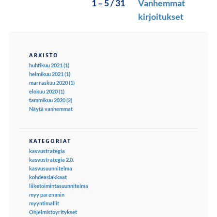
1 – 5 / 31
Vanhemmat
kirjoitukset
ARKISTO
huhtikuu 2021 (1)
helmikuu 2021 (1)
marraskuu 2020 (1)
elokuu 2020 (1)
tammikuu 2020 (2)
Näytä vanhemmat
KATEGORIAT
kasvustrategia
kasvustrategia 2.0.
kasvusuunnitelma
kohdeasiakkaat
liiketoimintasuunnitelma
myy paremmin
myyntimallit
Ohjelmistoyritykset