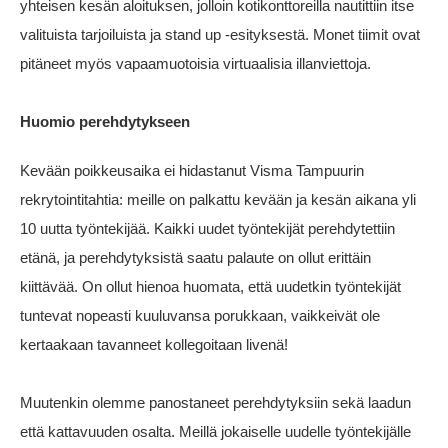
yhteisen kesän aloituksen, jolloin kotikonttoreilla nautittiin itse
valituista tarjoiluista ja stand up -esityksestä. Monet tiimit ovat
pitäneet myös vapaamuotoisia virtuaalisia illanviettoja.
Huomio perehdytykseen
Kevään poikkeusaika ei hidastanut Visma Tampuurin
rekrytointitahtia: meille on palkattu kevään ja kesän aikana yli
10 uutta työntekijää. Kaikki uudet työntekijät perehdytettiin
etänä, ja perehdytyksistä saatu palaute on ollut erittäin
kiittävää. On ollut hienoa huomata, että uudetkin työntekijät
tuntevat nopeasti kuuluvansa porukkaan, vaikkeivät ole
kertaakaan tavanneet kollegoitaan livenä!
Muutenkin olemme panostaneet perehdytyksiin sekä laadun
että kattavuuden osalta. Meillä jokaiselle uudelle työntekijälle