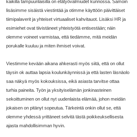
kaikilla tampuurilaisilla on etätyövalmiudet kunnossa. Samoin
lisäsimme sisäistä viestintää ja otimme käyttöön päivittäiset
tiimipalaverit ja yhteiset virtuaaliset kahvitauot. Lisäksi HR ja
esimiehet ovat tiivistäneet yhteistyötä entisestään; näin
olemme voineet varmistaa, että tiedämme, mitä meidän
porukalle kuuluu ja miten ihmiset voivat.
Viestimme kevään aikana ahkerasti myös siitä, että on ollut
täysin ok auttaa lapsia koulunkäynnissä ja että lasten läsnäolo
saa näkyä myös kokouksissa, eikä asiasta tarvitse ottaa
turhia paineita. Työn ja yksityiselämän jonkinasteinen
sekoittuminen on ollut nyt uudenlaista elämää, johon meidän
jokaisen on pitänyt sopeutua. Tärkeintä onkin ollut se, että
olemme yhdessä yrittäneet selvitä tästä poikkeuksellisesta
ajasta mahdollisimman hyvin.