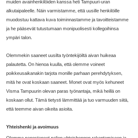
muiden avainhenkilöiden kanssa heti Tampuuri-uran
alkutaipaleelle. Näin varmistamme, että uusille henkilöille
muodostuu kattava kuva toiminnastamme ja tavoitteistamme
ja he pääsevät tutustumaan monipuolisesti kollegoihinsa
ympäri talon.
Olemmekin saaneet uusilta työntekijöiltä aivan huikeaa
palautetta. On hienoa kuulla, että olemme voineet
poikkeusaikanakin tarjota monille parhaan perehdytyksen,
mitä he ovat koskaan saaneet. Monet ovat myös kehuneet
Visma Tampuurin olevan paras työnantaja, mikä heillä on
koskaan ollut. Tämä tietysti lämmittää ja tuo varmuuden siitä,
että teemme aivan oikeita asioita.
Yhteishenki ja avoimuus
Olemme panostaneet paljon yhteishengen rakentamiseen ja