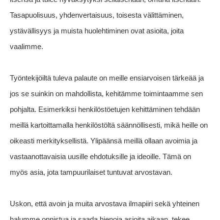
Tasapuolisuus, yhdenvertaisuus, toisesta välittäminen,
ystävällisyys ja muista huolehtiminen ovat asioita, joita
vaalimme.
Työntekijöiltä tuleva palaute on meille ensiarvoisen tärkeää ja
jos se suinkin on mahdollista, kehitämme toimintaamme sen
pohjalta. Esimerkiksi henkilöstöetujen kehittäminen tehdään
meillä kartoittamalla henkilöstöltä säännöllisesti, mikä heille on
oikeasti merkityksellistä. Ylipäänsä meillä ollaan avoimia ja
vastaanottavaisia uusille ehdotuksille ja ideoille. Tämä on
myös asia, jota tampuurilaiset tuntuvat arvostavan.
Uskon, että avoin ja muita arvostava ilmapiiri sekä yhteinen
halumme onnistua ja saada hienoja asioita aikaan, tekee