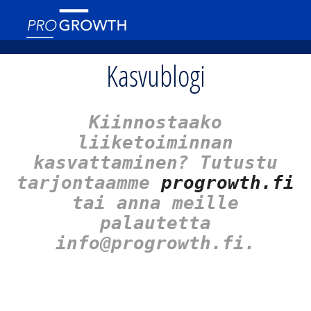
Kasvublogi
Kiinnostaako
liiketoiminnan
kasvattaminen? Tutustu
tarjontaamme
progrowth.fi
tai anna meille
palautetta
info@progrowth.fi.