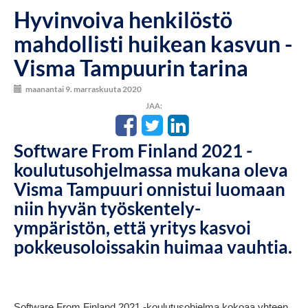
Hyvinvoiva henkilöstö
mahdollisti huikean kasvun -
Visma Tampuurin tarina
maanantai 9. marraskuuta 2020
JAA:
Software From Finland 2021 -
koulutusohjelmassa mukana oleva
Visma Tampuuri onnistui luomaan
niin hyvän työskentely-
ympäristön, että yritys kasvoi
pokkeusoloissakin huimaa vauhtia.
Software From Finland 2021 -koulutusohjelma kokoaa yhteen