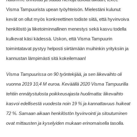
Visma Tampuurista upean työyhteisön. Mielestäni kulunut
kevät on ollut myös konkreettinen todiste siitä, että hyvinvoiva
henkilöstö ja liiketoiminnallinen menestys sekä kasvu todella
kulkevat käsi kädessä. Uskon, että Visma Tampuurin
toimintatavat pystyy helposti siirtämään muihinkin yrityksiin ja
kannustan lämpimästi sitä kokeilemaan!
Visma Tampuurissa on 90 työntekijää, ja sen liikevaihto oli
vuonna 2019 10,4 M euroa. Keväällä 2020
Visma Tampuurilla
tehtiin ennätystulosta poikkeusajasta huolimatta: liikevaihto
kasvoi edellisestä vuodesta noin 19 % ja kannattavuus huikeat
72 %.
Samaan aikaan henkilöstön hyvinvointi ja sitoutuminen
ovat mittausten ja kyselyiden mukaan erinomaisella tasolla.