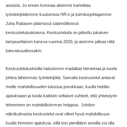
asioista. Jo ennen koronaa aloimme kartoittaa
työntekijöidemme kuulumisia HR:n ja toimitusjohtajamme
Juha Raitasen pitämissä säännöllisissä
keskustelutuokioissa. Keskusteluita on jatkettu jokaisen
tampuurilaisen kanssa vuonna 2020, ja aiomme jatkaa niitä
tulevaisuudessakin.
Keskustelutuokioilla halusimme madaltaa hierarkiaa ja tuoda
johtoa lähemmäs työntekijöitä. Samalla keskustelut antavat
meille mahdollisuuden tutustua porukkaan, kuulla heidän
ajatuksiaan ja luoda kaikkiin sellaiset suhteet, että yhteistyön
tekeminen on mahdollisimman helppoa.
Johdon
näkökulmasta keskustelut ovat olleet hyvä mahdollisuus
kuulla ihmisten ajatuksia, sillä tosi pienilläkin asioilla voi olla