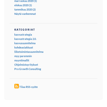
marraskuu 2020 (1)
elokuu 2020 (1)
tammikuu 2020 (2)
Näytä vanhemmat
KATEGORIAT
kasvustrategia
kasvustrategia 2.0.
kasvusuunnitelma
kohdeasiakkaat
liiketoimintasuunnitelma
myy paremmin
myyntimallit
Ohjelmistoyritykset
Pro Growth Consulting
Tilaa RSS-syöte