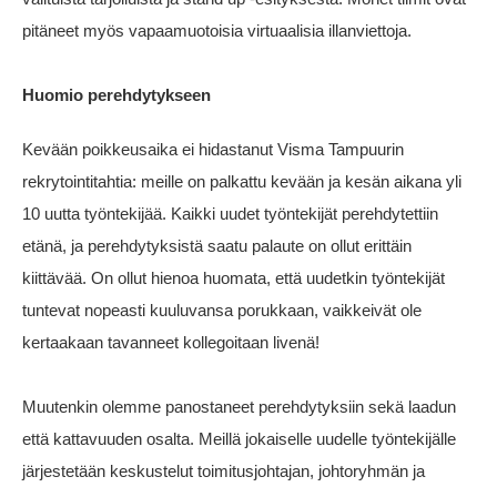
pitäneet myös vapaamuotoisia virtuaalisia illanviettoja.
Huomio perehdytykseen
Kevään poikkeusaika ei hidastanut Visma Tampuurin
rekrytointitahtia: meille on palkattu kevään ja kesän aikana yli
10 uutta työntekijää. Kaikki uudet työntekijät perehdytettiin
etänä, ja perehdytyksistä saatu palaute on ollut erittäin
kiittävää. On ollut hienoa huomata, että uudetkin työntekijät
tuntevat nopeasti kuuluvansa porukkaan, vaikkeivät ole
kertaakaan tavanneet kollegoitaan livenä!
Muutenkin olemme panostaneet perehdytyksiin sekä laadun
että kattavuuden osalta. Meillä jokaiselle uudelle työntekijälle
järjestetään keskustelut toimitusjohtajan, johtoryhmän ja