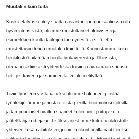
Muutakin kuin töitä
Koska etätyöskentely saattaa asiantuntijaorganisaatiossa olla
hyvin intensiivistä, olemme muistuttaneet aktiivisesti ja
esimerkkien kautta taukojen tärkeydestä ja siitä, että
muistettaisiin tehdä muutakin kuin töitä. Kannustamme koko
henkilöstöä pitämään huolta työkavereista ja läheisistä,
olemaan aktiivisesti yhteydessä toisiin ja avaamaan suunsa
heti, jos kaverin jaksaminen tai vointi mietityttää.
Tiiviin työnteon vastapainoksi olemme halunneet piristää
työntekijöitämme ja nostaa fiilistä pienillä huomionosoituksilla,
ja tampuurilaiset ovatkin saaneet kotiin niin t-paitoja kuin
jäätelölahjakorttejakin. Lisäksi järjestimme koko henkilöstölle
yhteisen kesän aloituksen, jolloin kotikonttoreilla nautittiin itse
valituista tarjoiluista ja stand up -esityksestä. Monet tiimit ovat