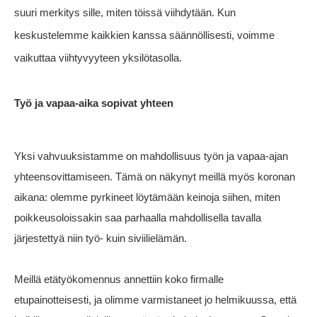
suuri merkitys sille, miten töissä viihdytään. Kun
keskustelemme kaikkien kanssa säännöllisesti, voimme
vaikuttaa viihtyvyyteen yksilötasolla.
Työ ja vapaa-aika sopivat yhteen
Yksi vahvuuksistamme on mahdollisuus työn ja vapaa-ajan
yhteensovittamiseen. Tämä on näkynyt meillä myös koronan
aikana: olemme pyrkineet löytämään keinoja siihen, miten
poikkeusoloissakin saa parhaalla mahdollisella tavalla
järjestettyä niin työ- kuin siviilielämän.
Meillä etätyökomennus annettiin koko firmalle
etupainotteisesti, ja olimme varmistaneet jo helmikuussa, että