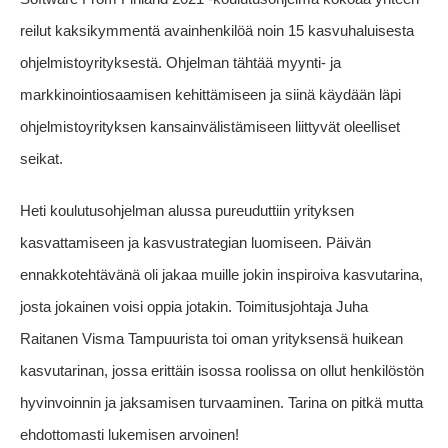
reilut kaksikymmentä avainhenkilöä noin 15 kasvuhaluisesta
ohjelmistoyrityksestä. Ohjelman tähtää myynti- ja
markkinointiosaamisen kehittämiseen ja siinä käydään läpi
ohjelmistoyrityksen kansainvälistämiseen liittyvät oleelliset
seikat.
Heti koulutusohjelman alussa pureuduttiin yrityksen
kasvattamiseen ja kasvustrategian luomiseen. Päivän
ennakkotehtävänä oli jakaa muille jokin inspiroiva kasvutarina,
josta jokainen voisi oppia jotakin. Toimitusjohtaja Juha
Raitanen Visma Tampuurista toi oman yrityksensä huikean
kasvutarinan, jossa erittäin isossa roolissa on ollut henkilöstön
hyvinvoinnin ja jaksamisen turvaaminen. Tarina on pitkä mutta
ehdottomasti lukemisen arvoinen!