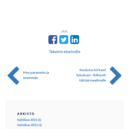
JAA:
Takaisin etusivulle
Koulutus kirkasti
Myy paremmin ja
fokuksen - Riihisoft
enemmän
tähtää maailmalle
ARKISTO
huhtikuu 2021 (1)
helmikuu 2021 (1)