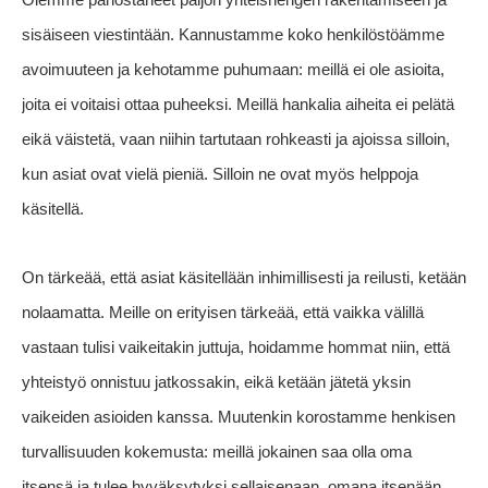
sisäiseen viestintään. Kannustamme koko henkilöstöämme
avoimuuteen ja kehotamme puhumaan: meillä ei ole asioita,
joita ei voitaisi ottaa puheeksi. Meillä hankalia aiheita ei pelätä
eikä väistetä, vaan niihin tartutaan rohkeasti ja ajoissa silloin,
kun asiat ovat vielä pieniä. Silloin ne ovat myös helppoja
käsitellä.
On tärkeää, että asiat käsitellään inhimillisesti ja reilusti, ketään
nolaamatta. Meille on erityisen tärkeää, että vaikka välillä
vastaan tulisi vaikeitakin juttuja, hoidamme hommat niin, että
yhteistyö onnistuu jatkossakin, eikä ketään jätetä yksin
vaikeiden asioiden kanssa.
Muutenkin korostamme henkisen
turvallisuuden kokemusta: meillä jokainen saa olla oma
itsensä ja tulee hyväksytyksi sellaisenaan, omana itsenään.