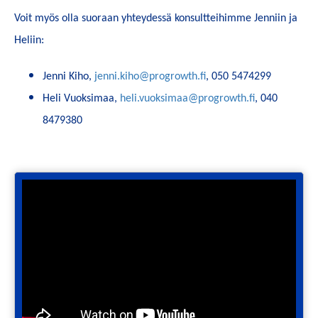
Voit myös olla suoraan yhteydessä konsultteihimme Jenniin ja
Heliin:
Jenni Kiho,
jenni.kiho@progrowth.fi
, 050 5474299
Heli Vuoksimaa,
heli.vuoksimaa@progrowth.fi
, 040
8479380