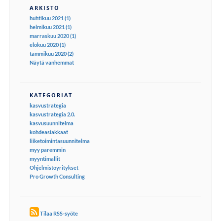
ARKISTO
huhtikuu 2021 (1)
helmikuu 2021 (1)
marraskuu 2020 (1)
elokuu 2020 (1)
tammikuu 2020 (2)
Näytä vanhemmat
KATEGORIAT
kasvustrategia
kasvustrategia 2.0.
kasvusuunnitelma
kohdeasiakkaat
liiketoimintasuunnitelma
myy paremmin
myyntimallit
Ohjelmistoyritykset
Pro Growth Consulting
Tilaa RSS-syöte