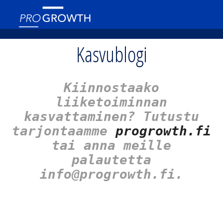
Kasvublogi
Kiinnostaako
liiketoiminnan
kasvattaminen? Tutustu
tarjontaamme
progrowth.fi
tai anna meille
palautetta
info@progrowth.fi.