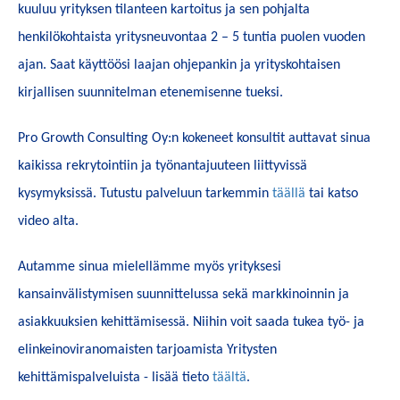
kuuluu yrityksen tilanteen kartoitus ja sen pohjalta
henkilökohtaista yritysneuvontaa 2 – 5 tuntia puolen vuoden
ajan. Saat käyttöösi laajan ohjepankin ja yrityskohtaisen
kirjallisen suunnitelman etenemisenne tueksi.
Pro Growth Consulting Oy:n kokeneet konsultit auttavat sinua
kaikissa rekrytointiin ja työnantajuuteen liittyvissä
kysymyksissä. Tutustu palveluun tarkemmin
täällä
tai katso
video alta.
Autamme sinua mielellämme myös yrityksesi
kansainvälistymisen suunnittelussa sekä markkinoinnin ja
asiakkuuksien kehittämisessä. Niihin voit saada tukea työ- ja
elinkeinoviranomaisten tarjoamista Yritysten
kehittämispalveluista - lisää tieto
täältä
.