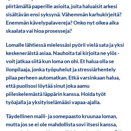
piirtämällä paperille asioita, joita haluaisit arkesi
sisältävän ensi syksynä. Vähemmän karhukirjeitä?
Enemmän kävelypalavereja? Onko nyt oikea aika
skaalata vai hioa prosesseja?
Lomalle lähtiessä mielessäsi pyörii vielä sata ja yksi
keskeneräistä asiaa. Nauhoita tai kirjoita ne ylös -
voit jatkaa siitä kun loma on ohi. Et halua olla se
ilonpilaaja, jonka työpuhelut ja stressiärhentely
pilaa perheen automatkan. Etkä varsinkaan halua,
että puolisosi löytää sinut joka aamu
piileskelemästä läppärin kanssa. Hoida työt
työajalla ja yksityiselämääsi vapaa-ajalla.
Täydellinen maili- ja somepaasto kruunaa loman,
mutta jos se ei ole mahdollista sovi itsesi kanssa,