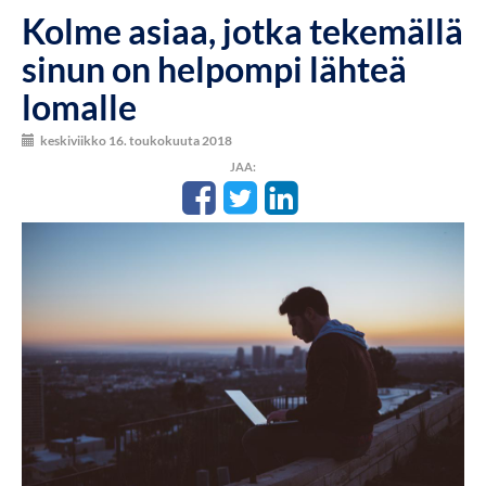
Kolme asiaa, jotka tekemällä
sinun on helpompi lähteä
lomalle
keskiviikko 16. toukokuuta 2018
JAA: