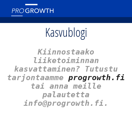
Kasvublogi
Kiinnostaako
liiketoiminnan
kasvattaminen? Tutustu
tarjontaamme
progrowth.fi
tai anna meille
palautetta
info@progrowth.fi.