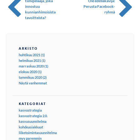
tiimipelaaja, joka
Ole edelläkävijä:
innostuu
Perusta Facebook-
kunnianhimoisista
ryhmä
tavoitteista?
ARKISTO
huhtikuu 2021 (1)
helmikuu 2021 (1)
marraskuu 2020 (1)
elokuu 2020 (1)
tammikuu 2020 (2)
Näytä vanhemmat
KATEGORIAT
kasvustrategia
kasvustrategia 2.0.
kasvusuunnitelma
kohdeasiakkaat
liiketoimintasuunnitelma
myy paremmin