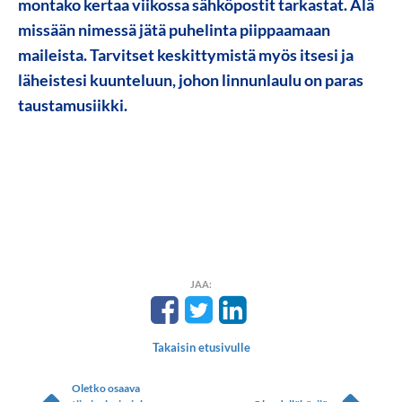
montako kertaa viikossa sähköpostit tarkastat. Älä
missään nimessä jätä puhelinta piippaamaan
maileista. Tarvitset keskittymistä myös itsesi ja
läheistesi kuunteluun, johon linnunlaulu on paras
taustamusiikki.
JAA:
Takaisin etusivulle
Oletko osaava