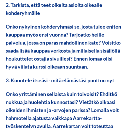
2. Tarkista, että teet oikeita asioita oikealle
kohderyhmälle
Onko nykyinen kohderyhmäsi se, josta tulee eniten
kauppaa myös ensi vuonna? Tarjoatko heille
palvelua, jossa on paras mahdollinen kate? Voisitko
saada lisää kauppaa verkosta ja millaisella sisällöllä
houkuttelet ostajia sivuillesi? Ennen lomaa olisi
hyvä viilata kurssi oikeaan suuntaan.
3. Kuuntele itseäsi - mitä elämästäsi puuttuu nyt
Onko yrittäminen sellaista kuin toivoisit? Ehditkö
nukkua ja huolehtia kunnostasi? Vietätkö aikaasi
oikeiden ihmisten ja -arvojen parissa? Lomalla voit
hahmotella ajatusta vaikkapa Aarrekartta-
työskentelyn avulla. Aarrekartan voit toteuttaa