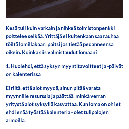
Kesä tuli kuin varkain ja nihkeä toimistonpenkki
polttelee selkää. Yrittäjä ei kuitenkaan saa rauhaa
töiltä lomillakaan, paitsi jos tietää pedanneensa
oikein. Kuinka siis valmistaudut lomaan?
1. Huolehdi, että syksyn myyntitavoitteet ja -päivät
on kalenterissa
Ei riitä, että aiot myydä, sinun pitää varata
myynnille resurssia ja päättää, minkä verran
yritystä aiot syksyllä kasvattaa. Kun loma on ohi et
ehdi enää työstää kalenteria - olet tulipalojen
armoilla.